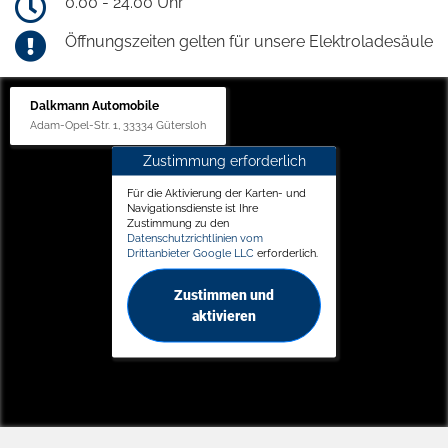
0.00 - 24.00 Uhr
Öffnungszeiten gelten für unsere Elektroladesäule
Dalkmann Automobile
Adam-Opel-Str. 1, 33334 Gütersloh
Zustimmung erforderlich
Für die Aktivierung der Karten- und
Navigationsdienste ist Ihre
Zustimmung zu den
Datenschutzrichtlinien vom
Drittanbieter Google LLC
erforderlich.
Zustimmen und
aktivieren