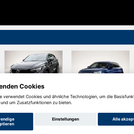
enden Cookies
e verwendet Cookies und ähnliche Technologien, um die Basisfunk
Volvo C40
Audi A1
 und um Zusatzfunktionen zu bieten.
endige
Einstellungen
Alle akzep
ptieren
Startseite
Datenschutz
Impressum
AGB