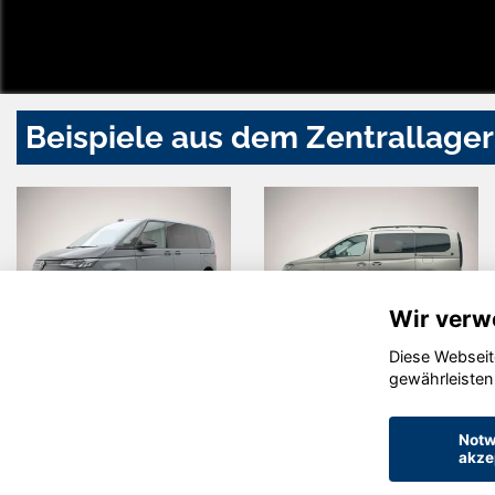
Beispiele aus dem Zentrallager
Wir verw
Diese Webseit
Volkswagen
Volkswagen
gewährleisten
T7 Multivan
Caddy Maxi
Notw
akze
© konjunkturmotor.de GmbH 2020 - 2026