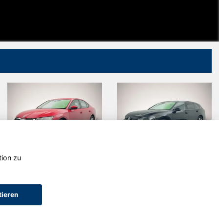
tion zu
Skoda
Volkswagen
Octavia
Passat
Variant
tieren
AGB (Service)
AGB (Teile)
AGB (Gebrauchtwagen)
Widerruf