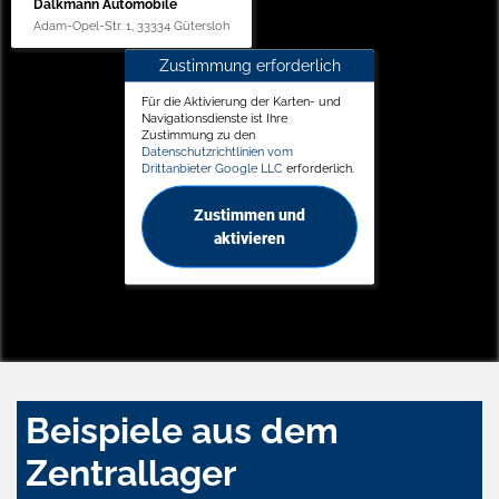
Dalkmann Automobile
Adam-Opel-Str. 1, 33334 Gütersloh
Zustimmung erforderlich
Für die Aktivierung der Karten- und
Navigationsdienste ist Ihre
Zustimmung zu den
Datenschutzrichtlinien vom
Drittanbieter Google LLC
erforderlich.
Zustimmen und
aktivieren
Beispiele aus dem
Zentrallager