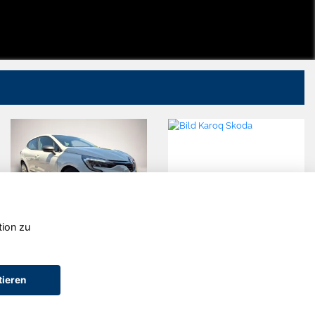
tion zu
Renault Clio
Skoda Karoq
tieren
AGB (Service)
AGB (Teile)
AGB (Gebrauchtwagen)
Widerruf