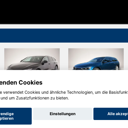
enden Cookies
e verwendet Cookies und ähnliche Technologien, um die Basisfunk
Audi e-tron
Volkswagen
 und um Zusatzfunktionen zu bieten.
Passat
Variant
endige
Einstellungen
Alle akzep
ptieren
Startseite
Datenschutz
Impressum
AGB