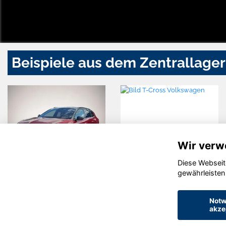
Beispiele aus dem Zentrallager
Wir verw
Diese Webseit
Opel Astra
Volkswagen
gewährleisten
T-Cross
Notw
akze
© konjunkturmotor.de GmbH 2020 - 2026