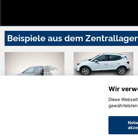
Beispiele aus dem Zentrallager
Wir verw
Diese Webseit
Volkswagen
Seat Arona
gewährleisten
Golf
Notw
akze
© konjunkturmotor.de GmbH 2020 - 2026