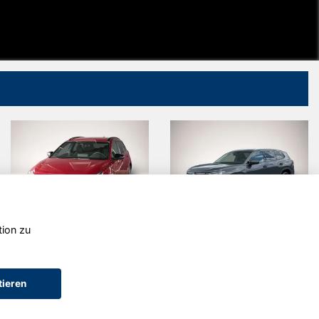
tion zu
Hyundai i30
Volkswagen
Tayron
tieren
AGB (Service)
AGB (Teile)
AGB (Gebrauchtwagen)
Widerruf