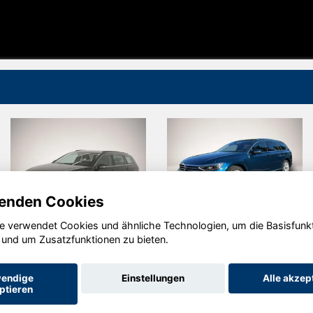
enden Cookies
e verwendet Cookies und ähnliche Technologien, um die Basisfunk
Volkswagen
Volkswagen
 und um Zusatzfunktionen zu bieten.
Passat
Passat
Variant
Variant
endige
Einstellungen
Alle akzep
ptieren
Startseite
Datenschutz
Impressum
AGB