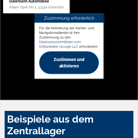
Dalkmann Automobile
Adam-Opel-Str. 1, 33334 Gütersloh
Zustimmung erforderlich
Für die Aktivierung der Karten- und
Navigationsdienste ist Ihre
Zustimmung zu den
Datenschutzrichtlinien vom
Drittanbieter Google LLC
erforderlich.
Zustimmen und
aktivieren
Beispiele aus dem
Zentrallager