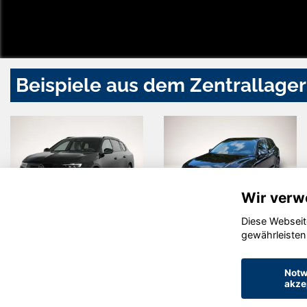
Beispiele aus dem Zentrallager
Wir verw
Diese Webseit
Opel Astra
Volvo V60
gewährleisten
Notw
akze
© konjunkturmotor.de GmbH 2020 - 2026