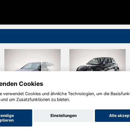
enden Cookies
e verwendet Cookies und ähnliche Technologien, um die Basisfunk
Volkswagen
Fiat 500e
 und um Zusatzfunktionen zu bieten.
Golf
endige
Einstellungen
Alle akzep
ptieren
Startseite
Datenschutz
Impressum
AGB