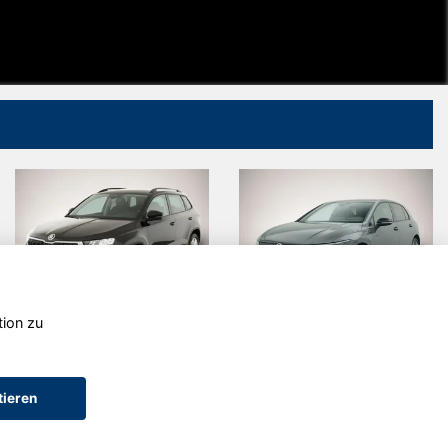
tion zu
Skoda Karoq
Volkswagen
Golf
tieren
AGB (Service)
AGB (Teile)
AGB (Gebrauchtwagen)
Widerruf