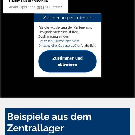
Dalkmann Automobile
Adam-Opel-Str. 1, 33334 Gütersloh
Zustimmung erforderlich
Für die Aktivierung der Karten- und
Navigationsdienste ist Ihre
Zustimmung zu den
Datenschutzrichtlinien vom
Drittanbieter Google LLC
erforderlich.
Zustimmen und
aktivieren
Beispiele aus dem
Zentrallager