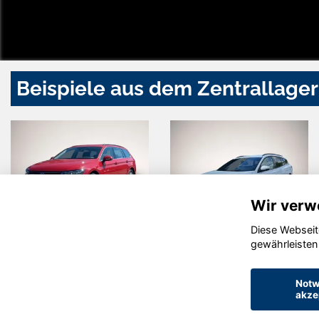
Beispiele aus dem Zentrallager
Wir verw
Diese Webseit
Volkswagen
Ford Focus
gewährleisten
Passat
Variant
Notw
akze
© konjunkturmotor.de GmbH 2020 - 2026