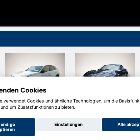
enden Cookies
e verwendet Cookies und ähnliche Technologien, um die Basisfunk
Peugeot
Mazda MX-5
 und um Zusatzfunktionen zu bieten.
3008
endige
Einstellungen
Alle akzep
ptieren
Startseite
Datenschutz
Impressum
AGB