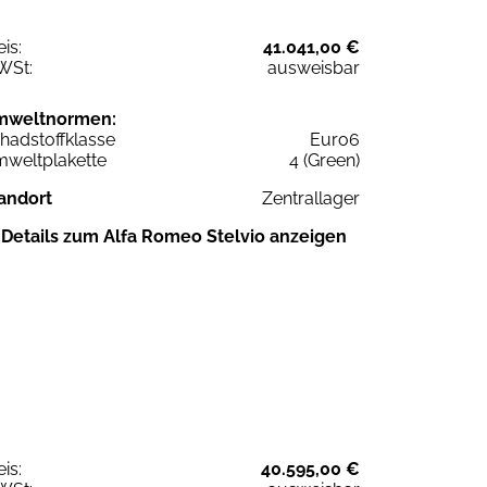
eis:
41.041,00 €
WSt:
ausweisbar
mweltnormen:
hadstoffklasse
Euro6
weltplakette
4 (Green)
andort
Zentrallager
Details zum Alfa Romeo Stelvio anzeigen
eis:
40.595,00 €