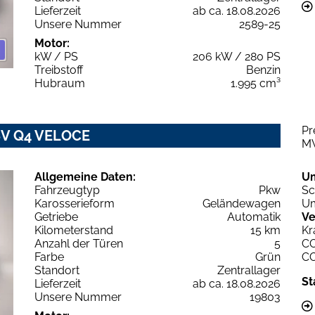
Lieferzeit
ab ca. 18.08.2026
Unsere Nummer
2589-25
Motor:
kW / PS
206 kW / 280 PS
Treibstoff
Benzin
Hubraum
1.995 cm³
Pr
16V Q4 VELOCE
M
Allgemeine Daten:
U
Fahrzeugtyp
Pkw
Sc
Karosserieform
Geländewagen
Um
Getriebe
Automatik
Ve
Kilometerstand
15 km
Kr
Anzahl der Türen
5
C
Farbe
Grün
C
Standort
Zentrallager
St
Lieferzeit
ab ca. 18.08.2026
Unsere Nummer
19803