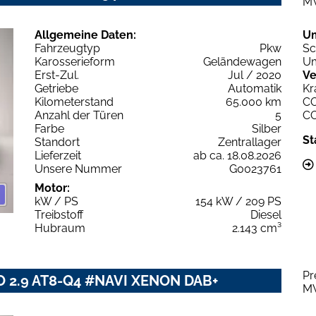
M
Allgemeine Daten:
U
Fahrzeugtyp
Pkw
Sc
Karosserieform
Geländewagen
Um
Erst-Zul.
Jul / 2020
Ve
Getriebe
Automatik
Kr
Kilometerstand
65.000 km
C
Anzahl der Türen
5
C
Farbe
Silber
St
Standort
Zentrallager
Lieferzeit
ab ca. 18.08.2026
Unsere Nummer
G0023761
Motor:
kW / PS
154 kW / 209 PS
Treibstoff
Diesel
Hubraum
2.143 cm³
Pr
O 2.9 AT8-Q4 #NAVI XENON DAB+
M