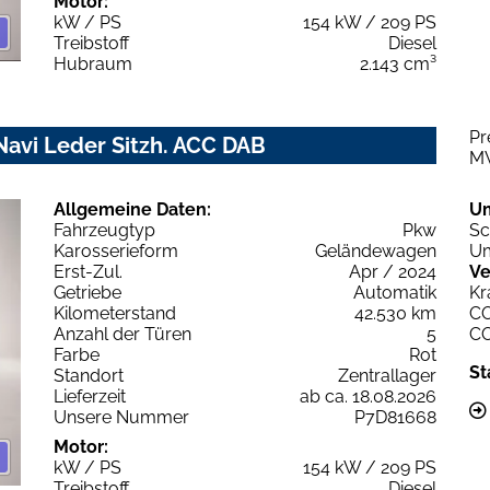
Motor:
kW / PS
154 kW / 209 PS
Treibstoff
Diesel
Hubraum
2.143 cm³
Pr
 Navi Leder Sitzh. ACC DAB
M
Allgemeine Daten:
U
Fahrzeugtyp
Pkw
Sc
Karosserieform
Geländewagen
Um
Erst-Zul.
Apr / 2024
Ve
Getriebe
Automatik
Kr
Kilometerstand
42.530 km
C
Anzahl der Türen
5
C
Farbe
Rot
St
Standort
Zentrallager
Lieferzeit
ab ca. 18.08.2026
Unsere Nummer
P7D81668
Motor:
kW / PS
154 kW / 209 PS
Treibstoff
Diesel