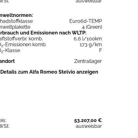
WSt:
ausweisbar
mweltnormen:
hadstoffklasse
Euro6d-TEMP
weltplakette
4 (Green)
rbrauch und Emissionen nach WLTP:
aftstoffverbr. komb.
6,6 l/100km
O
-Emissionen komb.
173 g/km
2
O
-Klasse
F
2
andort
Zentrallager
Details zum Alfa Romeo Stelvio anzeigen
eis:
53.207,00 €
WSt:
ausweisbar