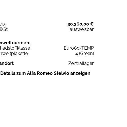
eis:
30.360,00 €
WSt:
ausweisbar
mweltnormen:
hadstoffklasse
Euro6d-TEMP
weltplakette
4 (Green)
andort
Zentrallager
Details zum Alfa Romeo Stelvio anzeigen