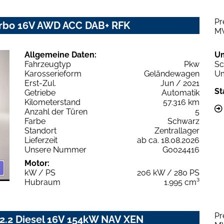
Pr
urbo 16V AWD ACC DAB+ RFK
M
Allgemeine Daten:
U
Fahrzeugtyp
Pkw
Sc
Karosserieform
Geländewagen
Um
Erst-Zul.
Jun / 2021
St
Getriebe
Automatik
Kilometerstand
57.316 km
Anzahl der Türen
5
Farbe
Schwarz
Standort
Zentrallager
Lieferzeit
ab ca. 18.08.2026
Unsere Nummer
G0024416
Motor:
kW / PS
206 kW / 280 PS
Hubraum
1.995 cm³
Pr
2.2 Diesel 16V 154kW NAV XEN