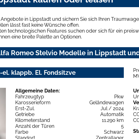
 Angebote in Lippstadt und sichern Sie sich Ihren Traumwage
len lässt fast keine Wünsche offen.
en technologischen Features suchen oder sich für ein preiswe
hnen eine breite Palette an Optionen.
fa Romeo Stelvio Modelle in Lippstadt und
Pr
el. klappb. El. Fondsitzve
M
Allgemeine Daten:
U
Fahrzeugtyp
Pkw
Um
Karosserieform
Geländewagen
Ve
Erst-Zul.
Jul / 2024
Kr
Getriebe
Automatik
C
Kilometerstand
11.290 km
C
Anzahl der Türen
5
St
Farbe
Schwarz
Standort
Zentrallager