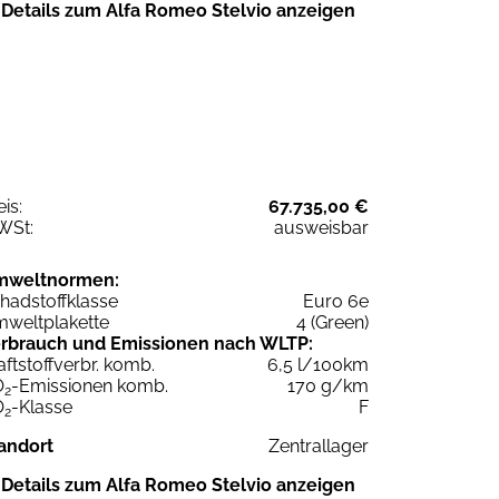
Details zum Alfa Romeo Stelvio anzeigen
eis:
67.735,00 €
WSt:
ausweisbar
mweltnormen:
hadstoffklasse
Euro 6e
weltplakette
4 (Green)
rbrauch und Emissionen nach WLTP:
aftstoffverbr. komb.
6,5 l/100km
O
-Emissionen komb.
170 g/km
2
O
-Klasse
F
2
andort
Zentrallager
Details zum Alfa Romeo Stelvio anzeigen