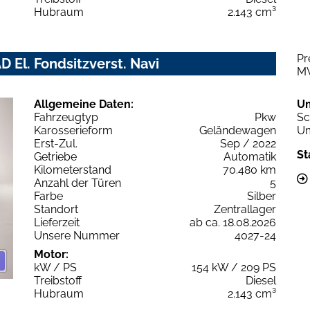
Hubraum
2.143 cm³
Pr
D El. Fondsitzverst. Navi
M
Allgemeine Daten:
U
Fahrzeugtyp
Pkw
Sc
Karosserieform
Geländewagen
Um
Erst-Zul.
Sep / 2022
St
Getriebe
Automatik
Kilometerstand
70.480 km
Anzahl der Türen
5
Farbe
Silber
Standort
Zentrallager
Lieferzeit
ab ca. 18.08.2026
Unsere Nummer
4027-24
Motor:
kW / PS
154 kW / 209 PS
Treibstoff
Diesel
Hubraum
2.143 cm³