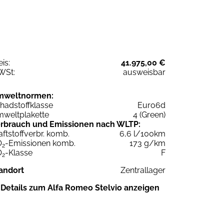
eis:
41.975,00 €
WSt:
ausweisbar
mweltnormen:
hadstoffklasse
Euro6d
weltplakette
4 (Green)
rbrauch und Emissionen nach WLTP:
aftstoffverbr. komb.
6,6 l/100km
O
-Emissionen komb.
173 g/km
2
O
-Klasse
F
2
andort
Zentrallager
Details zum Alfa Romeo Stelvio anzeigen