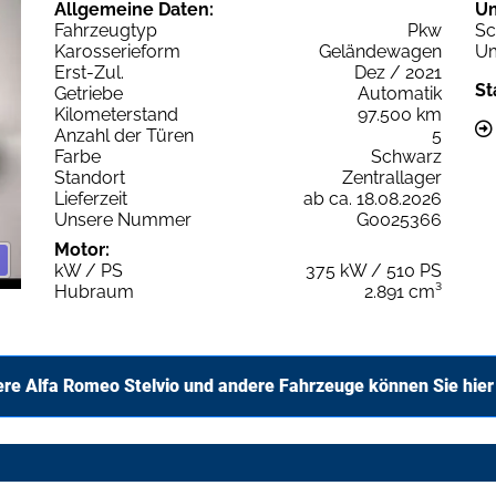
Allgemeine Daten:
U
Fahrzeugtyp
Pkw
Sc
Karosserieform
Geländewagen
Um
Erst-Zul.
Dez / 2021
St
Getriebe
Automatik
Kilometerstand
97.500 km
Anzahl der Türen
5
Farbe
Schwarz
Standort
Zentrallager
Lieferzeit
ab ca. 18.08.2026
Unsere Nummer
G0025366
Motor:
kW / PS
375 kW / 510 PS
Hubraum
2.891 cm³
ere Alfa Romeo Stelvio und andere Fahrzeuge können Sie hier