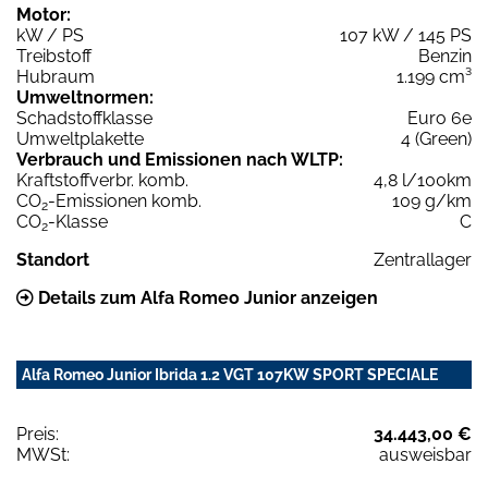
Motor:
kW / PS
107 kW / 145 PS
Treibstoff
Benzin
Hubraum
1.199 cm³
Umweltnormen:
Schadstoffklasse
Euro 6e
Umweltplakette
4 (Green)
Verbrauch und Emissionen nach WLTP:
Kraftstoffverbr. komb.
4,8 l/100km
CO
-Emissionen komb.
109 g/km
2
CO
-Klasse
C
2
Standort
Zentrallager
Details zum Alfa Romeo Junior anzeigen
Alfa Romeo Junior Ibrida 1.2 VGT 107KW SPORT SPECIALE
Preis:
34.443,00 €
MWSt:
ausweisbar