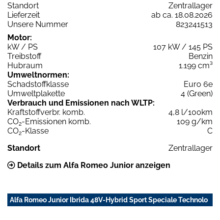
Standort
Zentrallager
Lieferzeit
ab ca. 18.08.2026
Unsere Nummer
823241513
Motor:
kW / PS
107 kW / 145 PS
Treibstoff
Benzin
Hubraum
1.199 cm³
Umweltnormen:
Schadstoffklasse
Euro 6e
Umweltplakette
4 (Green)
Verbrauch und Emissionen nach WLTP:
Kraftstoffverbr. komb.
4,8 l/100km
CO
-Emissionen komb.
109 g/km
2
CO
-Klasse
C
2
Standort
Zentrallager
Details zum Alfa Romeo Junior anzeigen
Alfa Romeo Junior Ibrida 48V-Hybrid Sport Speciale Technolo