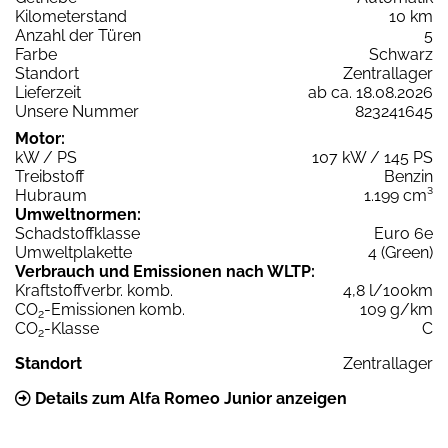
Kilometerstand
10 km
Anzahl der Türen
5
Farbe
Schwarz
Standort
Zentrallager
Lieferzeit
ab ca. 18.08.2026
Unsere Nummer
823241645
Motor:
kW / PS
107 kW / 145 PS
Treibstoff
Benzin
Hubraum
1.199 cm³
Umweltnormen:
Schadstoffklasse
Euro 6e
Umweltplakette
4 (Green)
Verbrauch und Emissionen nach WLTP:
Kraftstoffverbr. komb.
4,8 l/100km
CO
-Emissionen komb.
109 g/km
2
CO
-Klasse
C
2
Standort
Zentrallager
Details zum Alfa Romeo Junior anzeigen