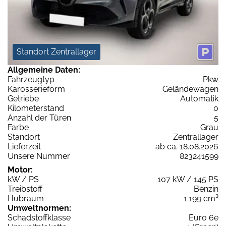
Standort Zentrallager
Allgemeine Daten:
Fahrzeugtyp
Pkw
Karosserieform
Geländewagen
Getriebe
Automatik
Kilometerstand
0
Anzahl der Türen
5
Farbe
Grau
Standort
Zentrallager
Lieferzeit
ab ca. 18.08.2026
Unsere Nummer
823241599
Motor:
kW / PS
107 kW / 145 PS
Treibstoff
Benzin
Hubraum
1.199 cm³
Umweltnormen:
Schadstoffklasse
Euro 6e