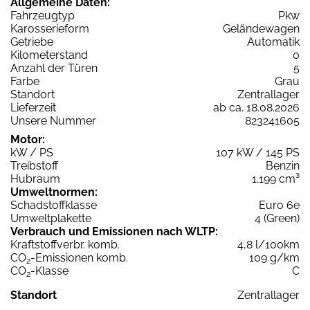
Allgemeine Daten:
Fahrzeugtyp
Pkw
Karosserieform
Geländewagen
Getriebe
Automatik
Kilometerstand
0
Anzahl der Türen
5
Farbe
Grau
Standort
Zentrallager
Lieferzeit
ab ca. 18.08.2026
Unsere Nummer
823241605
Motor:
kW / PS
107 kW / 145 PS
Treibstoff
Benzin
Hubraum
1.199 cm³
Umweltnormen:
Schadstoffklasse
Euro 6e
Umweltplakette
4 (Green)
Verbrauch und Emissionen nach WLTP:
Kraftstoffverbr. komb.
4,8 l/100km
CO
-Emissionen komb.
109 g/km
2
CO
-Klasse
C
2
Standort
Zentrallager