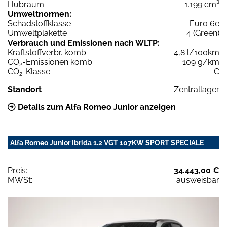
Hubraum
1.199 cm³
Umweltnormen:
Schadstoffklasse
Euro 6e
Umweltplakette
4 (Green)
Verbrauch und Emissionen nach WLTP:
Kraftstoffverbr. komb.
4,8 l/100km
CO
-Emissionen komb.
109 g/km
2
CO
-Klasse
C
2
Standort
Zentrallager
Details zum Alfa Romeo Junior anzeigen
Alfa Romeo Junior Ibrida 1.2 VGT 107KW SPORT SPECIALE
Preis:
34.443,00 €
MWSt:
ausweisbar