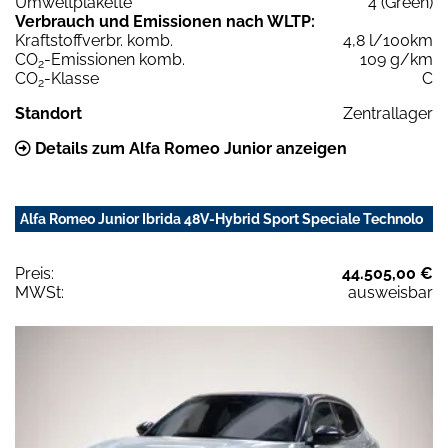
Umweltplakette
4 (Green)
Verbrauch und Emissionen nach WLTP:
Kraftstoffverbr. komb.
4,8 l/100km
CO
-Emissionen komb.
109 g/km
2
CO
-Klasse
C
2
Standort
Zentrallager
Details zum Alfa Romeo Junior anzeigen
Alfa Romeo Junior Ibrida 48V-Hybrid Sport Speciale Technolo
Preis:
44.505,00 €
MWSt:
ausweisbar