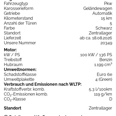
Fahrzeugtyp
Pkw
Karosserieform
Geländewagen
Getriebe
Automatik
Kilometerstand
15 km
Anzahl der Türen
5
Farbe
Schwarz
Standort
Zentrallager
Lieferzeit
ab ca. 18.08.2026
Unsere Nummer
20349
Motor:
kW / PS
100 kW / 136 PS
Treibstoff
Benzin
Hubraum
1.199 cm³
Umweltnormen:
Schadstoffklasse
Euro 6e
Umweltplakette
4 (Green)
Verbrauch und Emissionen nach WLTP:
Kraftstoffverbr. komb.
5,3 l/100km
CO
-Emissionen komb.
119 g/km
2
CO
-Klasse
D
2
Standort
Zentrallager