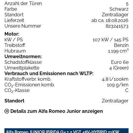
Anzahl der Türen
5
Farbe
Schwarz
Standort
Zentrallager
Lieferzeit
ab ca. 18.08.2026
Unsere Nummer
823241573
Motor:
kW / PS
107 kW / 145 PS
Treibstoff
Benzin
Hubraum
1.199 cm³
Umweltnormen:
Schadstoffklasse
Euro 6e
Umweltplakette
4 (Green)
Verbrauch und Emissionen nach WLTP:
Kraftstoffverbr. komb.
4,8 l/100km
CO
-Emissionen komb.
109 g/km
2
CO
-Klasse
C
2
Standort
Zentrallager
Details zum Alfa Romeo Junior anzeigen
Alfa Romeo JUNIOR IBRIDA Q4 1,2 VGT 48V-HYBRID 21KW