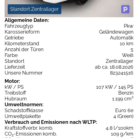
Standort Zentrallager
Allgemeine Daten:
Fahrzeugtyp
Pkw
Karosserieform
Geländewagen
Getriebe
Automatik
Kilometerstand
10 km
Anzahl der Türen
5
Farbe
Weiß
Standort
Zentrallager
Lieferzeit
ab ca. 18.08.2026
Unsere Nummer
823241516
Motor:
kW / PS
107 kW / 145 PS
Treibstoff
Benzin
Hubraum
1.199 cm³
Umweltnormen:
Schadstoffklasse
Euro 6e
Umweltplakette
4 (Green)
Verbrauch und Emissionen nach WLTP:
Kraftstoffverbr. komb.
4,8 l/100km
CO
-Emissionen komb.
109 g/km
2