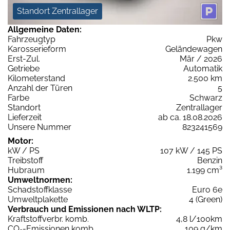
Standort Zentrallager
Allgemeine Daten:
Fahrzeugtyp
Pkw
Karosserieform
Geländewagen
Erst-Zul.
Mär / 2026
Getriebe
Automatik
Kilometerstand
2.500 km
Anzahl der Türen
5
Farbe
Schwarz
Standort
Zentrallager
Lieferzeit
ab ca. 18.08.2026
Unsere Nummer
823241569
Motor:
kW / PS
107 kW / 145 PS
Treibstoff
Benzin
Hubraum
1.199 cm³
Umweltnormen:
Schadstoffklasse
Euro 6e
Umweltplakette
4 (Green)
Verbrauch und Emissionen nach WLTP:
Kraftstoffverbr. komb.
4,8 l/100km
CO
-Emissionen komb.
109 g/km