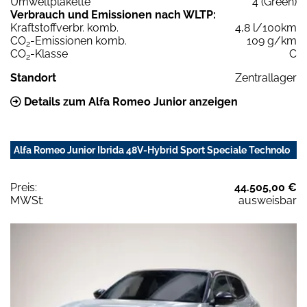
Umweltplakette
4 (Green)
Verbrauch und Emissionen nach WLTP:
Kraftstoffverbr. komb.
4,8 l/100km
CO
-Emissionen komb.
109 g/km
2
CO
-Klasse
C
2
Standort
Zentrallager
Details zum Alfa Romeo Junior anzeigen
Alfa Romeo Junior Ibrida 48V-Hybrid Sport Speciale Technolo
Preis:
44.505,00 €
MWSt:
ausweisbar