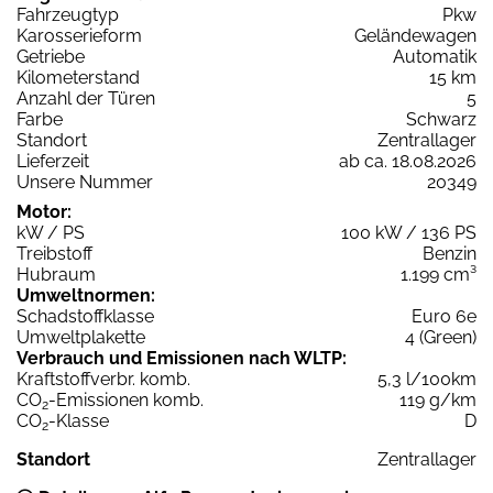
Fahrzeugtyp
Pkw
Karosserieform
Geländewagen
Getriebe
Automatik
Kilometerstand
15 km
Anzahl der Türen
5
Farbe
Schwarz
Standort
Zentrallager
Lieferzeit
ab ca. 18.08.2026
Unsere Nummer
20349
Motor:
kW / PS
100 kW / 136 PS
Treibstoff
Benzin
Hubraum
1.199 cm³
Umweltnormen:
Schadstoffklasse
Euro 6e
Umweltplakette
4 (Green)
Verbrauch und Emissionen nach WLTP:
Kraftstoffverbr. komb.
5,3 l/100km
CO
-Emissionen komb.
119 g/km
2
CO
-Klasse
D
2
Standort
Zentrallager