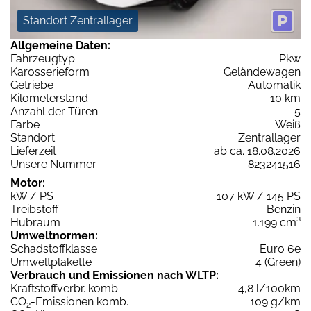
Standort Zentrallager
Allgemeine Daten:
Fahrzeugtyp
Pkw
Karosserieform
Geländewagen
Getriebe
Automatik
Kilometerstand
10 km
Anzahl der Türen
5
Farbe
Weiß
Standort
Zentrallager
Lieferzeit
ab ca. 18.08.2026
Unsere Nummer
823241516
Motor:
kW / PS
107 kW / 145 PS
Treibstoff
Benzin
Hubraum
1.199 cm³
Umweltnormen:
Schadstoffklasse
Euro 6e
Umweltplakette
4 (Green)
Verbrauch und Emissionen nach WLTP:
Kraftstoffverbr. komb.
4,8 l/100km
CO
-Emissionen komb.
109 g/km
2