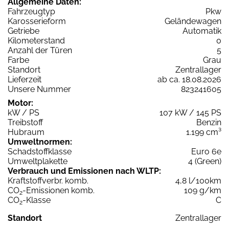
Allgemeine Daten:
Fahrzeugtyp
Pkw
Karosserieform
Geländewagen
Getriebe
Automatik
Kilometerstand
0
Anzahl der Türen
5
Farbe
Grau
Standort
Zentrallager
Lieferzeit
ab ca. 18.08.2026
Unsere Nummer
823241605
Motor:
kW / PS
107 kW / 145 PS
Treibstoff
Benzin
Hubraum
1.199 cm³
Umweltnormen:
Schadstoffklasse
Euro 6e
Umweltplakette
4 (Green)
Verbrauch und Emissionen nach WLTP:
Kraftstoffverbr. komb.
4,8 l/100km
CO
-Emissionen komb.
109 g/km
2
CO
-Klasse
C
2
Standort
Zentrallager