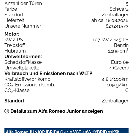
Anzahl der Türen
5
Farbe
Schwarz
Standort
Zentrallager
Lieferzeit
ab ca. 18.08.2026
Unsere Nummer
823241573
Motor:
kW / PS
107 kW / 145 PS
Treibstoff
Benzin
Hubraum
1.199 cm³
Umweltnormen:
Schadstoffklasse
Euro 6e
Umweltplakette
4 (Green)
Verbrauch und Emissionen nach WLTP:
Kraftstoffverbr. komb.
4,8 l/100km
CO
-Emissionen komb.
109 g/km
2
CO
-Klasse
C
2
Standort
Zentrallager
Details zum Alfa Romeo Junior anzeigen
Alfa Romeo JUNIOR IBRIDA Q4 1,2 VGT 48V-HYBRID 21KW