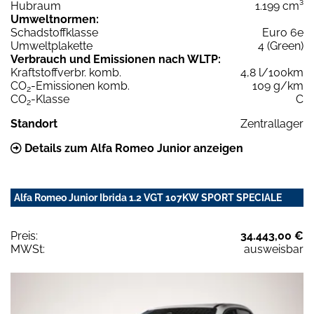
Hubraum
1.199 cm³
Umweltnormen:
Schadstoffklasse
Euro 6e
Umweltplakette
4 (Green)
Verbrauch und Emissionen nach WLTP:
Kraftstoffverbr. komb.
4,8 l/100km
CO
-Emissionen komb.
109 g/km
2
CO
-Klasse
C
2
Standort
Zentrallager
Details zum Alfa Romeo Junior anzeigen
Alfa Romeo Junior Ibrida 1.2 VGT 107KW SPORT SPECIALE
Preis:
34.443,00 €
MWSt:
ausweisbar