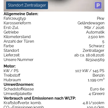
Standort Zentrallager
Allgemeine Daten:
Fahrzeugtyp
Pkw
Karosserieform
Geländewagen
Erst-Zul.
Mär / 2026
Getriebe
Automatik
Kilometerstand
2.500 km
Anzahl der Türen
5
Farbe
Schwarz
Standort
Zentrallager
Lieferzeit
ab ca. 18.08.2026
Unsere Nummer
823241569
Motor:
kW / PS
107 kW / 145 PS
Treibstoff
Benzin
Hubraum
1.199 cm³
Umweltnormen:
Schadstoffklasse
Euro 6e
Umweltplakette
4 (Green)
Verbrauch und Emissionen nach WLTP:
Kraftstoffverbr. komb.
4,8 l/100km
CO
-Emissionen komb.
109 g/km