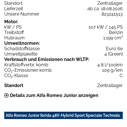
Standort
Zentrallager
Lieferzeit
ab ca. 18.08.2026
Unsere Nummer
823241513
Motor:
kW / PS
107 kW / 145 PS
Treibstoff
Benzin
Hubraum
1.199 cm³
Umweltnormen:
Schadstoffklasse
Euro 6e
Umweltplakette
4 (Green)
Verbrauch und Emissionen nach WLTP:
Kraftstoffverbr. komb.
4,8 l/100km
CO
-Emissionen komb.
109 g/km
2
CO
-Klasse
C
2
Standort
Zentrallager
Details zum Alfa Romeo Junior anzeigen
Alfa Romeo Junior Ibrida 48V-Hybrid Sport Speciale Technolo