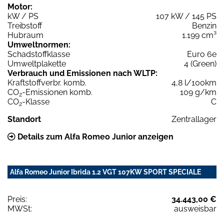
Motor:
kW / PS
107 kW / 145 PS
Treibstoff
Benzin
Hubraum
1.199 cm³
Umweltnormen:
Schadstoffklasse
Euro 6e
Umweltplakette
4 (Green)
Verbrauch und Emissionen nach WLTP:
Kraftstoffverbr. komb.
4,8 l/100km
CO
-Emissionen komb.
109 g/km
2
CO
-Klasse
C
2
Standort
Zentrallager
Details zum Alfa Romeo Junior anzeigen
Alfa Romeo Junior Ibrida 1.2 VGT 107KW SPORT SPECIALE
Preis:
34.443,00 €
MWSt:
ausweisbar