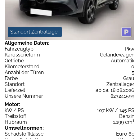
Standort Zentrallager
Allgemeine Daten:
Fahrzeugtyp
Pkw
Karosserieform
Geländewagen
Getriebe
Automatik
Kilometerstand
0
Anzahl der Türen
5
Farbe
Grau
Standort
Zentrallager
Lieferzeit
ab ca. 18.08.2026
Unsere Nummer
823241599
Motor:
kW / PS
107 kW / 145 PS
Treibstoff
Benzin
Hubraum
1.199 cm³
Umweltnormen:
Schadstoffklasse
Euro 6e