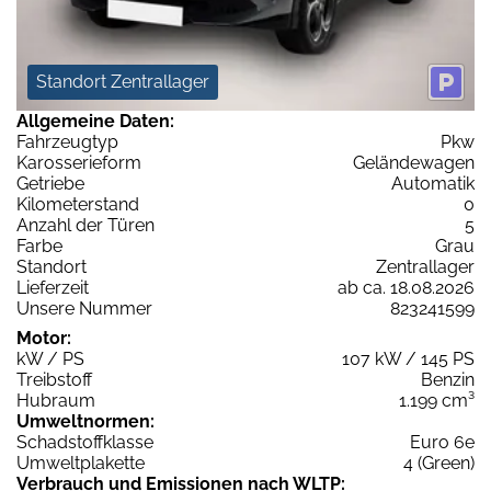
Standort Zentrallager
Allgemeine Daten:
Fahrzeugtyp
Pkw
Karosserieform
Geländewagen
Getriebe
Automatik
Kilometerstand
0
Anzahl der Türen
5
Farbe
Grau
Standort
Zentrallager
Lieferzeit
ab ca. 18.08.2026
Unsere Nummer
823241599
Motor:
kW / PS
107 kW / 145 PS
Treibstoff
Benzin
Hubraum
1.199 cm³
Umweltnormen:
Schadstoffklasse
Euro 6e
Umweltplakette
4 (Green)
Verbrauch und Emissionen nach WLTP: