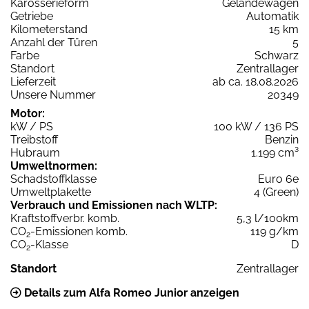
Karosserieform
Geländewagen
Getriebe
Automatik
Kilometerstand
15 km
Anzahl der Türen
5
Farbe
Schwarz
Standort
Zentrallager
Lieferzeit
ab ca. 18.08.2026
Unsere Nummer
20349
Motor:
kW / PS
100 kW / 136 PS
Treibstoff
Benzin
Hubraum
1.199 cm³
Umweltnormen:
Schadstoffklasse
Euro 6e
Umweltplakette
4 (Green)
Verbrauch und Emissionen nach WLTP:
Kraftstoffverbr. komb.
5,3 l/100km
CO
-Emissionen komb.
119 g/km
2
CO
-Klasse
D
2
Standort
Zentrallager
Details zum Alfa Romeo Junior anzeigen