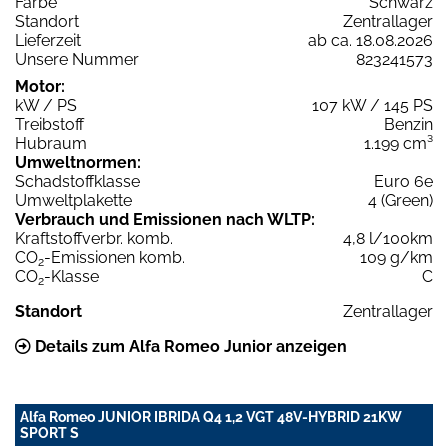
Farbe
Schwarz
Standort
Zentrallager
Lieferzeit
ab ca. 18.08.2026
Unsere Nummer
823241573
Motor:
kW / PS
107 kW / 145 PS
Treibstoff
Benzin
Hubraum
1.199 cm³
Umweltnormen:
Schadstoffklasse
Euro 6e
Umweltplakette
4 (Green)
Verbrauch und Emissionen nach WLTP:
Kraftstoffverbr. komb.
4,8 l/100km
CO
-Emissionen komb.
109 g/km
2
CO
-Klasse
C
2
Standort
Zentrallager
Details zum Alfa Romeo Junior anzeigen
Alfa Romeo JUNIOR IBRIDA Q4 1,2 VGT 48V-HYBRID 21KW
SPORT S