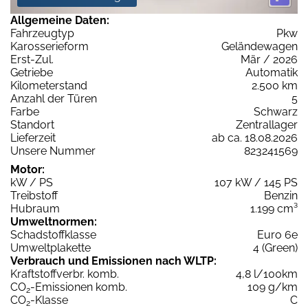
Allgemeine Daten:
Fahrzeugtyp
Pkw
Karosserieform
Geländewagen
Erst-Zul.
Mär / 2026
Getriebe
Automatik
Kilometerstand
2.500 km
Anzahl der Türen
5
Farbe
Schwarz
Standort
Zentrallager
Lieferzeit
ab ca. 18.08.2026
Unsere Nummer
823241569
Motor:
kW / PS
107 kW / 145 PS
Treibstoff
Benzin
Hubraum
1.199 cm³
Umweltnormen:
Schadstoffklasse
Euro 6e
Umweltplakette
4 (Green)
Verbrauch und Emissionen nach WLTP:
Kraftstoffverbr. komb.
4,8 l/100km
CO
-Emissionen komb.
109 g/km
2
CO
-Klasse
C
2