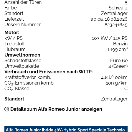
Anzahl der Türen
5
Farbe
Schwarz
Standort
Zentrallager
Lieferzeit
ab ca. 18.08.2026
Unsere Nummer
823241645
Motor:
kW / PS
107 kW / 145 PS
Treibstoff
Benzin
Hubraum
1.199 cm³
Umweltnormen:
Schadstoffklasse
Euro 6e
Umweltplakette
4 (Green)
Verbrauch und Emissionen nach WLTP:
Kraftstoffverbr. komb.
4,8 l/100km
CO
-Emissionen komb.
109 g/km
2
CO
-Klasse
C
2
Standort
Zentrallager
Details zum Alfa Romeo Junior anzeigen
Alfa Romeo Junior Ibrida 48V-Hybrid Sport Speciale Technolo