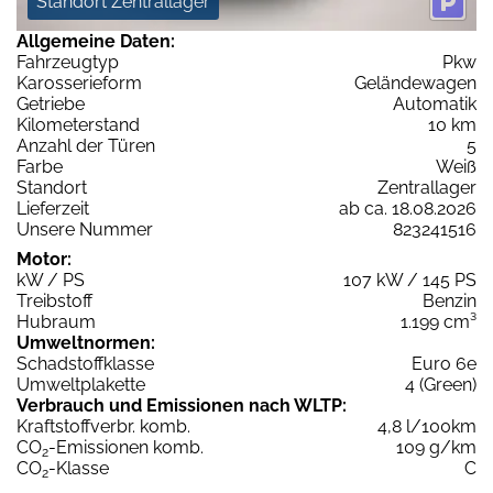
Standort Zentrallager
Allgemeine Daten:
Fahrzeugtyp
Pkw
Karosserieform
Geländewagen
Getriebe
Automatik
Kilometerstand
10 km
Anzahl der Türen
5
Farbe
Weiß
Standort
Zentrallager
Lieferzeit
ab ca. 18.08.2026
Unsere Nummer
823241516
Motor:
kW / PS
107 kW / 145 PS
Treibstoff
Benzin
Hubraum
1.199 cm³
Umweltnormen:
Schadstoffklasse
Euro 6e
Umweltplakette
4 (Green)
Verbrauch und Emissionen nach WLTP:
Kraftstoffverbr. komb.
4,8 l/100km
CO
-Emissionen komb.
109 g/km
2
CO
-Klasse
C
2