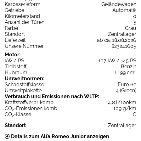
Karosserieform
Geländewagen
Getriebe
Automatik
Kilometerstand
0
Anzahl der Türen
5
Farbe
Grau
Standort
Zentrallager
Lieferzeit
ab ca. 18.08.2026
Unsere Nummer
823241605
Motor:
kW / PS
107 kW / 145 PS
Treibstoff
Benzin
Hubraum
1.199 cm³
Umweltnormen:
Schadstoffklasse
Euro 6e
Umweltplakette
4 (Green)
Verbrauch und Emissionen nach WLTP:
Kraftstoffverbr. komb.
4,8 l/100km
CO
-Emissionen komb.
109 g/km
2
CO
-Klasse
C
2
Standort
Zentrallager
Details zum Alfa Romeo Junior anzeigen