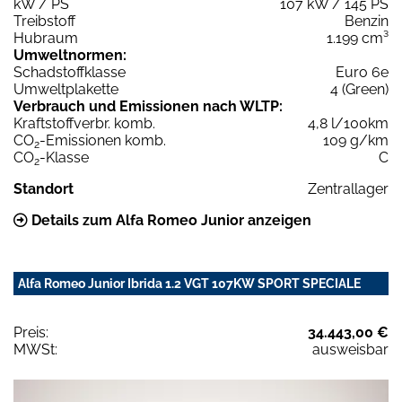
kW / PS
107 kW / 145 PS
Treibstoff
Benzin
Hubraum
1.199 cm³
Umweltnormen:
Schadstoffklasse
Euro 6e
Umweltplakette
4 (Green)
Verbrauch und Emissionen nach WLTP:
Kraftstoffverbr. komb.
4,8 l/100km
CO
-Emissionen komb.
109 g/km
2
CO
-Klasse
C
2
Standort
Zentrallager
Details zum Alfa Romeo Junior anzeigen
Alfa Romeo Junior Ibrida 1.2 VGT 107KW SPORT SPECIALE
Preis:
34.443,00 €
MWSt:
ausweisbar