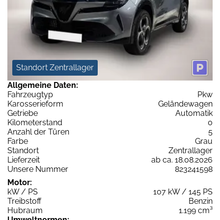
Standort Zentrallager
Allgemeine Daten:
Fahrzeugtyp
Pkw
Karosserieform
Geländewagen
Getriebe
Automatik
Kilometerstand
0
Anzahl der Türen
5
Farbe
Grau
Standort
Zentrallager
Lieferzeit
ab ca. 18.08.2026
Unsere Nummer
823241598
Motor:
kW / PS
107 kW / 145 PS
Treibstoff
Benzin
Hubraum
1.199 cm³
Umweltnormen: