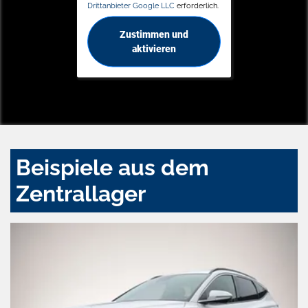
Drittanbieter Google LLC
erforderlich.
Zustimmen und
aktivieren
Beispiele aus dem
Zentrallager