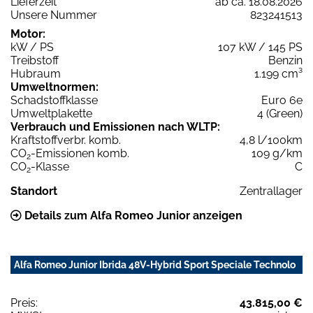
Lieferzeit
ab ca. 18.08.2026
Unsere Nummer
823241513
Motor:
kW / PS
107 kW / 145 PS
Treibstoff
Benzin
Hubraum
1.199 cm³
Umweltnormen:
Schadstoffklasse
Euro 6e
Umweltplakette
4 (Green)
Verbrauch und Emissionen nach WLTP:
Kraftstoffverbr. komb.
4,8 l/100km
CO
-Emissionen komb.
109 g/km
2
CO
-Klasse
C
2
Standort
Zentrallager
Details zum Alfa Romeo Junior anzeigen
Alfa Romeo Junior Ibrida 48V-Hybrid Sport Speciale Technolo
Preis:
43.815,00 €