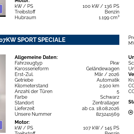
Motor:
kW / PS
100 kW / 136 PS
Treibstoff
Benzin
Hubraum
1.199 cm³
Pr
T 107KW SPORT SPECIALE
M
Allgemeine Daten:
U
Fahrzeugtyp
Pkw
Sc
Karosserieform
Geländewagen
Um
Erst-Zul.
Mär / 2026
Ve
Getriebe
Automatik
Kr
Kilometerstand
2.500 km
C
Anzahl der Türen
5
C
Farbe
Schwarz
St
Standort
Zentrallager
Lieferzeit
ab ca. 18.08.2026
Unsere Nummer
823241569
Motor:
kW / PS
107 kW / 145 PS
Treibstoff
Benzin