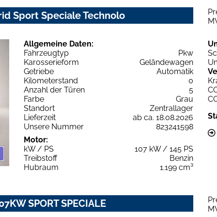
Pr
rid Sport Speciale Technolo
M
Allgemeine Daten:
U
Fahrzeugtyp
Pkw
Sc
Karosserieform
Geländewagen
Um
Getriebe
Automatik
Ve
Kilometerstand
0
Kr
Anzahl der Türen
5
C
Farbe
Grau
C
Standort
Zentrallager
St
Lieferzeit
ab ca. 18.08.2026
Unsere Nummer
823241598
Motor:
kW / PS
107 kW / 145 PS
Treibstoff
Benzin
Hubraum
1.199 cm³
Pr
T 107KW SPORT SPECIALE
M