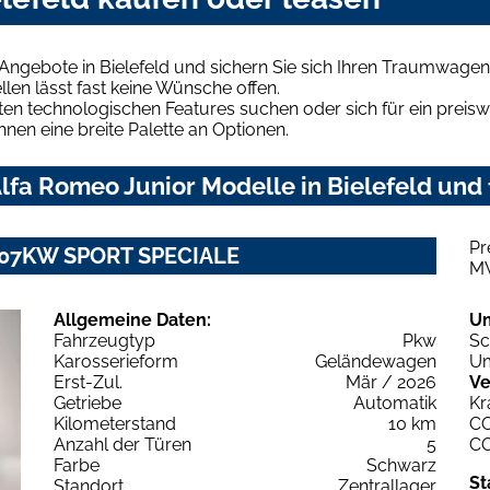
Angebote in Bielefeld und sichern Sie sich Ihren Traumwagen
len lässt fast keine Wünsche offen.
en technologischen Features suchen oder sich für ein preiswe
hnen eine breite Palette an Optionen.
fa Romeo Junior Modelle in Bielefeld und 
Pr
T 107KW SPORT SPECIALE
M
Allgemeine Daten:
U
Fahrzeugtyp
Pkw
Sc
Karosserieform
Geländewagen
Um
Erst-Zul.
Mär / 2026
Ve
Getriebe
Automatik
Kr
Kilometerstand
10 km
C
Anzahl der Türen
5
C
Farbe
Schwarz
St
Standort
Zentrallager