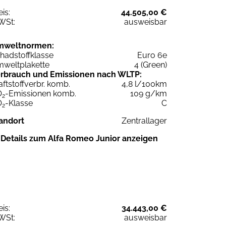
eis:
44.505,00 €
WSt:
ausweisbar
mweltnormen:
hadstoffklasse
Euro 6e
weltplakette
4 (Green)
rbrauch und Emissionen nach WLTP:
aftstoffverbr. komb.
4,8 l/100km
O
-Emissionen komb.
109 g/km
2
O
-Klasse
C
2
andort
Zentrallager
Details zum Alfa Romeo Junior anzeigen
eis:
34.443,00 €
WSt:
ausweisbar