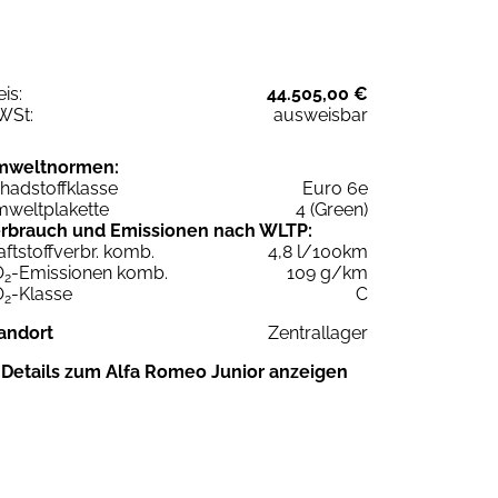
eis:
44.505,00 €
WSt:
ausweisbar
mweltnormen:
hadstoffklasse
Euro 6e
weltplakette
4 (Green)
rbrauch und Emissionen nach WLTP:
aftstoffverbr. komb.
4,8 l/100km
O
-Emissionen komb.
109 g/km
2
O
-Klasse
C
2
andort
Zentrallager
Details zum Alfa Romeo Junior anzeigen