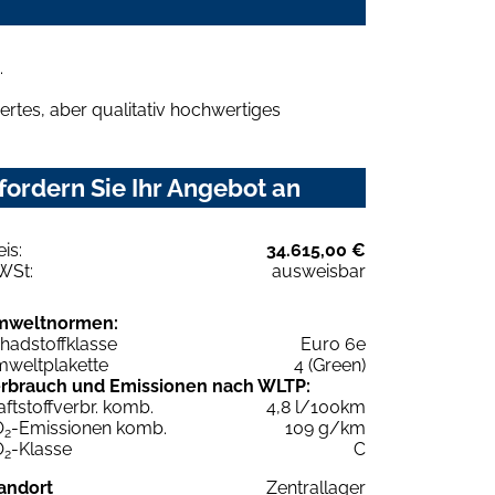
.
rtes, aber qualitativ hochwertiges
fordern Sie Ihr Angebot an
eis:
34.615,00 €
WSt:
ausweisbar
mweltnormen:
hadstoffklasse
Euro 6e
weltplakette
4 (Green)
rbrauch und Emissionen nach WLTP:
aftstoffverbr. komb.
4,8 l/100km
O
-Emissionen komb.
109 g/km
2
O
-Klasse
C
2
andort
Zentrallager