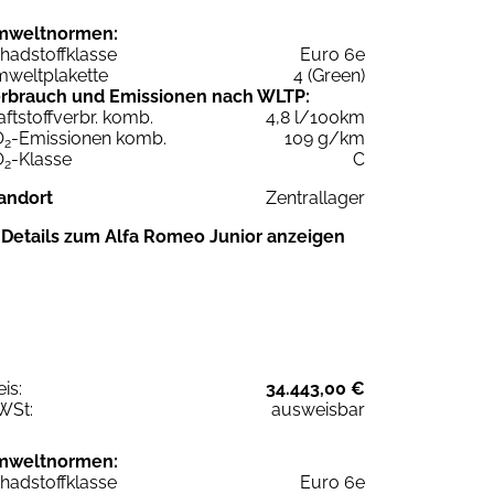
mweltnormen:
hadstoffklasse
Euro 6e
weltplakette
4 (Green)
rbrauch und Emissionen nach WLTP:
aftstoffverbr. komb.
4,8 l/100km
O
-Emissionen komb.
109 g/km
2
O
-Klasse
C
2
andort
Zentrallager
Details zum Alfa Romeo Junior anzeigen
eis:
34.443,00 €
WSt:
ausweisbar
mweltnormen:
hadstoffklasse
Euro 6e