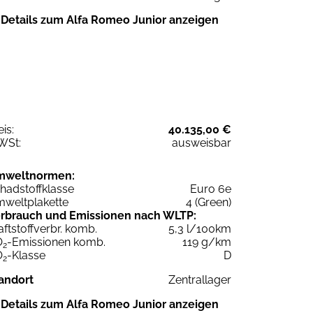
Details zum Alfa Romeo Junior anzeigen
eis:
40.135,00 €
WSt:
ausweisbar
mweltnormen:
hadstoffklasse
Euro 6e
weltplakette
4 (Green)
rbrauch und Emissionen nach WLTP:
aftstoffverbr. komb.
5,3 l/100km
O
-Emissionen komb.
119 g/km
2
O
-Klasse
D
2
andort
Zentrallager
Details zum Alfa Romeo Junior anzeigen