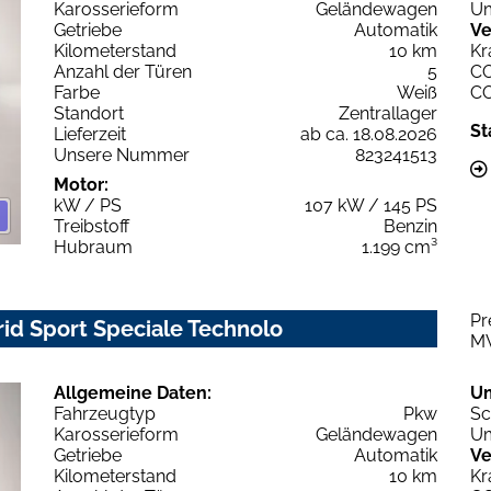
Karosserieform
Geländewagen
Um
Getriebe
Automatik
Ve
Kilometerstand
10 km
Kr
Anzahl der Türen
5
C
Farbe
Weiß
C
Standort
Zentrallager
St
Lieferzeit
ab ca. 18.08.2026
Unsere Nummer
823241513
Motor:
kW / PS
107 kW / 145 PS
Treibstoff
Benzin
Hubraum
1.199 cm³
Pr
rid Sport Speciale Technolo
M
Allgemeine Daten:
U
Fahrzeugtyp
Pkw
Sc
Karosserieform
Geländewagen
Um
Getriebe
Automatik
Ve
Kilometerstand
10 km
Kr