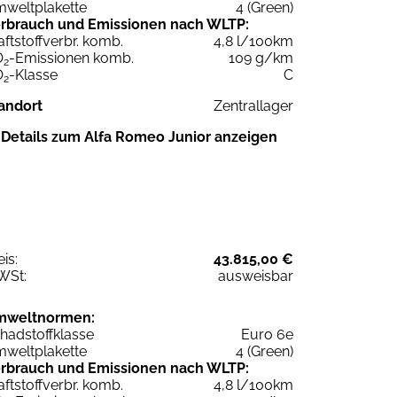
weltplakette
4 (Green)
rbrauch und Emissionen nach WLTP:
aftstoffverbr. komb.
4,8 l/100km
O
-Emissionen komb.
109 g/km
2
O
-Klasse
C
2
andort
Zentrallager
Details zum Alfa Romeo Junior anzeigen
eis:
43.815,00 €
WSt:
ausweisbar
mweltnormen:
hadstoffklasse
Euro 6e
weltplakette
4 (Green)
rbrauch und Emissionen nach WLTP:
aftstoffverbr. komb.
4,8 l/100km