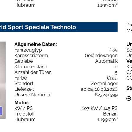
Hubraum
1.199 cm³
Pr
rid Sport Speciale Technolo
M
Allgemeine Daten:
U
Fahrzeugtyp
Pkw
Sc
Karosserieform
Geländewagen
Um
Getriebe
Automatik
Ve
Kilometerstand
0
Kr
Anzahl der Türen
5
C
Farbe
Grau
C
Standort
Zentrallager
St
Lieferzeit
ab ca. 18.08.2026
Unsere Nummer
823241599
Motor:
kW / PS
107 kW / 145 PS
Treibstoff
Benzin
Hubraum
1.199 cm³