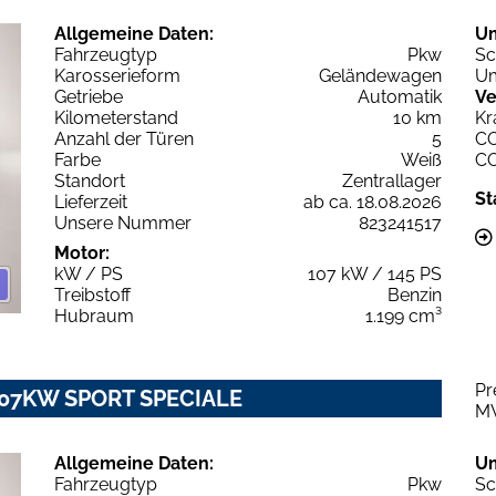
Allgemeine Daten:
U
Fahrzeugtyp
Pkw
Sc
Karosserieform
Geländewagen
Um
Getriebe
Automatik
Ve
Kilometerstand
10 km
Kr
Anzahl der Türen
5
C
Farbe
Weiß
C
Standort
Zentrallager
St
Lieferzeit
ab ca. 18.08.2026
Unsere Nummer
823241517
Motor:
kW / PS
107 kW / 145 PS
Treibstoff
Benzin
Hubraum
1.199 cm³
Pr
T 107KW SPORT SPECIALE
M
Allgemeine Daten:
U
Fahrzeugtyp
Pkw
Sc