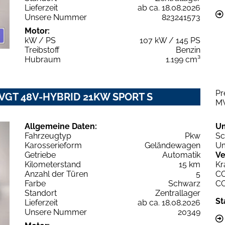
Lieferzeit
ab ca. 18.08.2026
Unsere Nummer
823241573
Motor:
kW / PS
107 kW / 145 PS
Treibstoff
Benzin
Hubraum
1.199 cm³
Pr
2 VGT 48V-HYBRID 21KW SPORT S
M
Allgemeine Daten:
U
Fahrzeugtyp
Pkw
Sc
Karosserieform
Geländewagen
Um
Getriebe
Automatik
Ve
Kilometerstand
15 km
Kr
Anzahl der Türen
5
C
Farbe
Schwarz
C
Standort
Zentrallager
St
Lieferzeit
ab ca. 18.08.2026
Unsere Nummer
20349