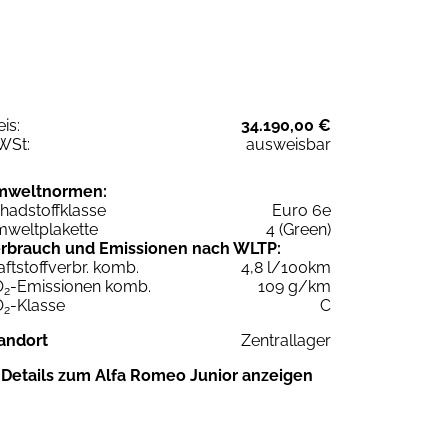
eis:
34.190,00 €
WSt:
ausweisbar
mweltnormen:
hadstoffklasse
Euro 6e
weltplakette
4 (Green)
rbrauch und Emissionen nach WLTP:
aftstoffverbr. komb.
4,8 l/100km
O
-Emissionen komb.
109 g/km
2
O
-Klasse
C
2
andort
Zentrallager
Details zum Alfa Romeo Junior anzeigen