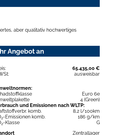
rtes, aber qualitativ hochwertiges
Ihr Angebot an
eis:
65.435,00 €
WSt:
ausweisbar
mweltnormen:
hadstoffklasse
Euro 6e
weltplakette
4 (Green)
rbrauch und Emissionen nach WLTP:
aftstoffverbr. komb.
8,2 l/100km
O
-Emissionen komb.
186 g/km
2
O
-Klasse
G
2
andort
Zentrallager