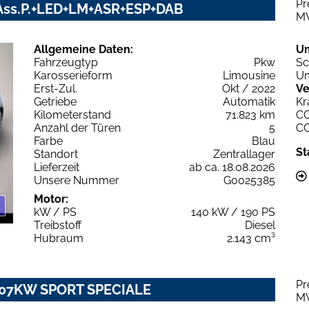
Pr
V+Ass.P.+LED+LM+ASR+ESP+DAB
M
Allgemeine Daten:
U
Fahrzeugtyp
Pkw
Sc
Karosserieform
Limousine
Um
Erst-Zul.
Okt / 2022
Ve
Getriebe
Automatik
Kr
Kilometerstand
71.823 km
C
Anzahl der Türen
5
C
Farbe
Blau
St
Standort
Zentrallager
Lieferzeit
ab ca. 18.08.2026
Unsere Nummer
G0025385
Motor:
kW / PS
140 kW / 190 PS
Treibstoff
Diesel
Hubraum
2.143 cm³
Pr
T 107KW SPORT SPECIALE
M