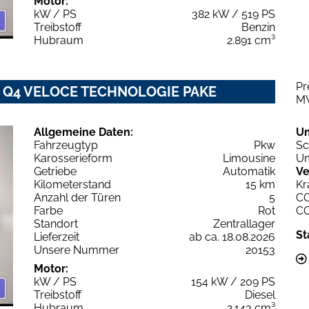
Motor:
kW / PS
382 kW / 519 PS
Treibstoff
Benzin
Hubraum
2.891 cm³
Pr
6V Q4 VELOCE TECHNOLOGIE PAKE
M
Allgemeine Daten:
U
Fahrzeugtyp
Pkw
Sc
Karosserieform
Limousine
Um
Getriebe
Automatik
Ve
Kilometerstand
15 km
Kr
Anzahl der Türen
5
C
Farbe
Rot
C
Standort
Zentrallager
St
Lieferzeit
ab ca. 18.08.2026
Unsere Nummer
20153
Motor:
kW / PS
154 kW / 209 PS
Treibstoff
Diesel
Hubraum
2.143 cm³