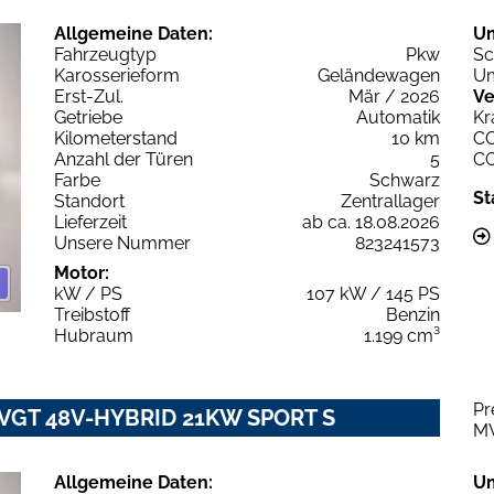
Allgemeine Daten:
U
Fahrzeugtyp
Pkw
Sc
Karosserieform
Geländewagen
Um
Erst-Zul.
Mär / 2026
Ve
Getriebe
Automatik
Kr
Kilometerstand
10 km
C
Anzahl der Türen
5
C
Farbe
Schwarz
St
Standort
Zentrallager
Lieferzeit
ab ca. 18.08.2026
Unsere Nummer
823241573
Motor:
kW / PS
107 kW / 145 PS
Treibstoff
Benzin
Hubraum
1.199 cm³
Pr
2 VGT 48V-HYBRID 21KW SPORT S
M
Allgemeine Daten:
U