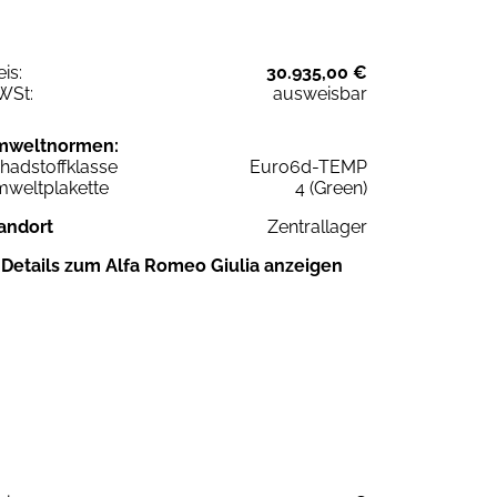
eis:
30.935,00 €
WSt:
ausweisbar
mweltnormen:
hadstoffklasse
Euro6d-TEMP
weltplakette
4 (Green)
andort
Zentrallager
Details zum Alfa Romeo Giulia anzeigen