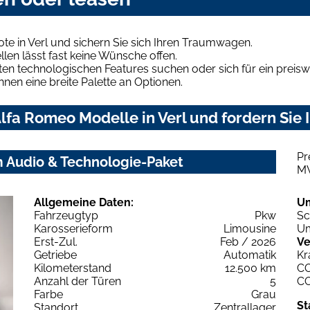
e in Verl und sichern Sie sich Ihren Traumwagen.
len lässt fast keine Wünsche offen.
en technologischen Features suchen oder sich für ein preiswe
hnen eine breite Palette an Optionen.
fa Romeo Modelle in Verl und fordern Sie 
Pr
m Audio & Technologie-Paket
M
Allgemeine Daten:
U
Fahrzeugtyp
Pkw
Sc
Karosserieform
Limousine
Um
Erst-Zul.
Feb / 2026
Ve
Getriebe
Automatik
Kr
Kilometerstand
12.500 km
C
Anzahl der Türen
5
C
Farbe
Grau
St
Standort
Zentrallager