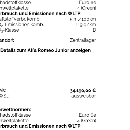
hadstoffklasse
Euro 6e
weltplakette
4 (Green)
rbrauch und Emissionen nach WLTP:
aftstoffverbr. komb.
5,3 l/100km
O
-Emissionen komb.
119 g/km
2
O
-Klasse
D
2
andort
Zentrallager
Details zum Alfa Romeo Junior anzeigen
eis:
34.190,00 €
WSt:
ausweisbar
mweltnormen:
hadstoffklasse
Euro 6e
weltplakette
4 (Green)
rbrauch und Emissionen nach WLTP: