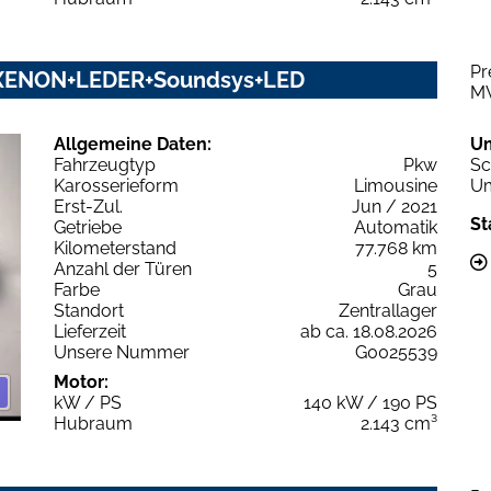
Pr
M+XENON+LEDER+Soundsys+LED
M
Allgemeine Daten:
U
Fahrzeugtyp
Pkw
Sc
Karosserieform
Limousine
Um
Erst-Zul.
Jun / 2021
St
Getriebe
Automatik
Kilometerstand
77.768 km
Anzahl der Türen
5
Farbe
Grau
Standort
Zentrallager
Lieferzeit
ab ca. 18.08.2026
Unsere Nummer
G0025539
Motor:
kW / PS
140 kW / 190 PS
Hubraum
2.143 cm³