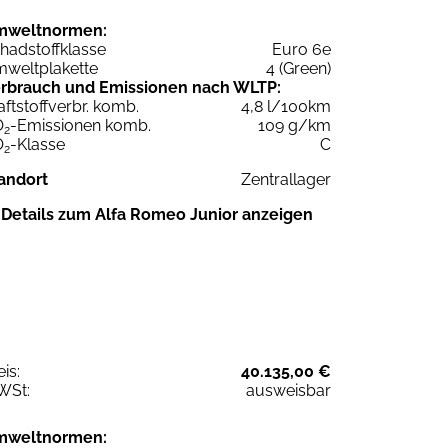
mweltnormen:
hadstoffklasse
Euro 6e
weltplakette
4 (Green)
rbrauch und Emissionen nach WLTP:
aftstoffverbr. komb.
4,8 l/100km
O
-Emissionen komb.
109 g/km
2
O
-Klasse
C
2
andort
Zentrallager
Details zum Alfa Romeo Junior anzeigen
eis:
40.135,00 €
WSt:
ausweisbar
mweltnormen: