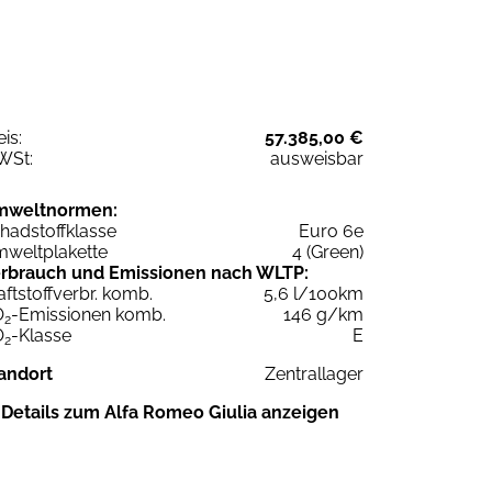
eis:
57.385,00 €
WSt:
ausweisbar
mweltnormen:
hadstoffklasse
Euro 6e
weltplakette
4 (Green)
rbrauch und Emissionen nach WLTP:
aftstoffverbr. komb.
5,6 l/100km
O
-Emissionen komb.
146 g/km
2
O
-Klasse
E
2
andort
Zentrallager
Details zum Alfa Romeo Giulia anzeigen