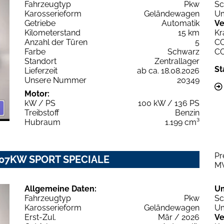
Fahrzeugtyp
Pkw
Sc
Karosserieform
Geländewagen
Um
Getriebe
Automatik
Ve
Kilometerstand
15 km
Kr
Anzahl der Türen
5
C
Farbe
Schwarz
C
Standort
Zentrallager
St
Lieferzeit
ab ca. 18.08.2026
Unsere Nummer
20349
Motor:
kW / PS
100 kW / 136 PS
Treibstoff
Benzin
Hubraum
1.199 cm³
Pr
T 107KW SPORT SPECIALE
M
Allgemeine Daten:
U
Fahrzeugtyp
Pkw
Sc
Karosserieform
Geländewagen
Um
Erst-Zul.
Mär / 2026
Ve