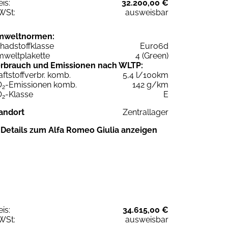
eis:
32.200,00 €
WSt:
ausweisbar
mweltnormen:
hadstoffklasse
Euro6d
weltplakette
4 (Green)
rbrauch und Emissionen nach WLTP:
aftstoffverbr. komb.
5,4 l/100km
O
-Emissionen komb.
142 g/km
2
O
-Klasse
E
2
andort
Zentrallager
Details zum Alfa Romeo Giulia anzeigen
eis:
34.615,00 €
WSt:
ausweisbar