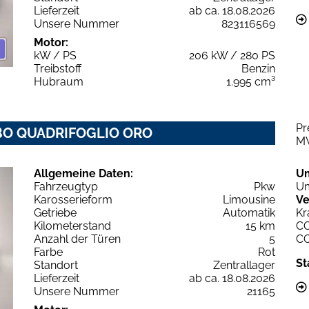
Lieferzeit
ab ca. 18.08.2026
Unsere Nummer
823116569
Motor:
kW / PS
206 kW / 280 PS
Treibstoff
Benzin
Hubraum
1.995 cm³
Pr
URBO QUADRIFOGLIO ORO
M
Allgemeine Daten:
U
Fahrzeugtyp
Pkw
Um
Karosserieform
Limousine
Ve
Getriebe
Automatik
Kr
Kilometerstand
15 km
C
Anzahl der Türen
5
C
Farbe
Rot
St
Standort
Zentrallager
Lieferzeit
ab ca. 18.08.2026
Unsere Nummer
21165