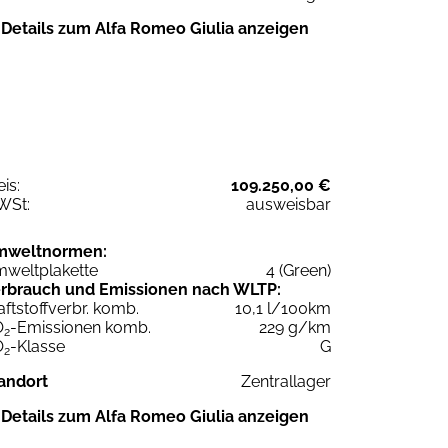
Details zum Alfa Romeo Giulia anzeigen
eis:
109.250,00 €
WSt:
ausweisbar
mweltnormen:
weltplakette
4 (Green)
rbrauch und Emissionen nach WLTP:
aftstoffverbr. komb.
10,1 l/100km
O
-Emissionen komb.
229 g/km
2
O
-Klasse
G
2
andort
Zentrallager
Details zum Alfa Romeo Giulia anzeigen