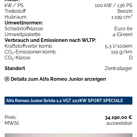
kW / PS
100 kW / 136 PS
Treibstoff
Benzin
Hubraum
1.199 cm³
Umweltnormen:
Schadstoffklasse
Euro 6e
Umweltplakette
4 (Green)
Verbrauch und Emissionen nach WLTP:
Kraftstoffverbr. komb.
5,3 l/100km
CO
-Emissionen komb.
119 g/km
2
CO
-Klasse
D
2
Standort
Zentrallager
Details zum Alfa Romeo Junior anzeigen
Alfa Romeo Junior Ibrida 1.2 VGT 107KW SPORT SPECIALE
Preis:
34.190,00 €
MWSt:
ausweisbar