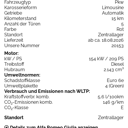
Fahrzeugtyp
Pkw
Karosserieform
Limousine
Getriebe
Automatik
Kilometerstand
15 km
Anzahl der Türen
5
Farbe
Rot
Standort
Zentrallager
Lieferzeit
ab ca. 18.08.2026
Unsere Nummer
20153
Motor:
kW / PS
154 kW / 209 PS
Treibstoff
Diesel
Hubraum
2.143 cm³
Umweltnormen:
Schadstoffklasse
Euro 6e
Umweltplakette
4 (Green)
Verbrauch und Emissionen nach WLTP:
Kraftstoffverbr. komb.
5,6 l/100km
CO
-Emissionen komb.
146 g/km
2
CO
-Klasse
E
2
Standort
Zentrallager
Details zum Alfa Romeo Giulia anzeigen