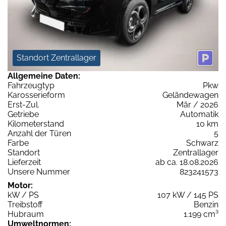
Standort Zentrallager
Allgemeine Daten:
Fahrzeugtyp
Pkw
Karosserieform
Geländewagen
Erst-Zul.
Mär / 2026
Getriebe
Automatik
Kilometerstand
10 km
Anzahl der Türen
5
Farbe
Schwarz
Standort
Zentrallager
Lieferzeit
ab ca. 18.08.2026
Unsere Nummer
823241573
Motor:
kW / PS
107 kW / 145 PS
Treibstoff
Benzin
Hubraum
1.199 cm³
Umweltnormen: