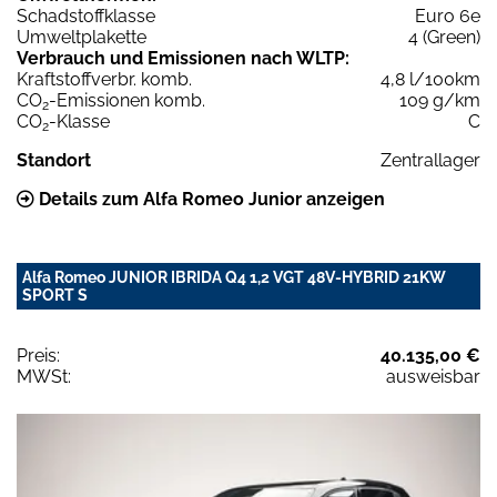
Schadstoffklasse
Euro 6e
Umweltplakette
4 (Green)
Verbrauch und Emissionen nach WLTP:
Kraftstoffverbr. komb.
4,8 l/100km
CO
-Emissionen komb.
109 g/km
2
CO
-Klasse
C
2
Standort
Zentrallager
Details zum Alfa Romeo Junior anzeigen
Alfa Romeo JUNIOR IBRIDA Q4 1,2 VGT 48V-HYBRID 21KW
SPORT S
Preis:
40.135,00 €
MWSt:
ausweisbar