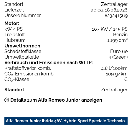
Standort
Zentrallager
Lieferzeit
ab ca. 18.08.2026
Unsere Nummer
823241569
Motor:
kW / PS
107 kW / 145 PS
Treibstoff
Benzin
Hubraum
1.199 cm³
Umweltnormen:
Schadstoffklasse
Euro 6e
Umweltplakette
4 (Green)
Verbrauch und Emissionen nach WLTP:
Kraftstoffverbr. komb.
4,8 l/100km
CO
-Emissionen komb.
109 g/km
2
CO
-Klasse
C
2
Standort
Zentrallager
Details zum Alfa Romeo Junior anzeigen
Alfa Romeo Junior Ibrida 48V-Hybrid Sport Speciale Technolo