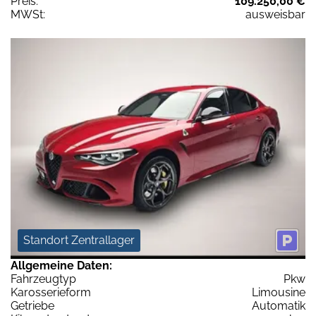
Preis:
109.250,00 €
MWSt:
ausweisbar
Standort Zentrallager
Allgemeine Daten:
Fahrzeugtyp
Pkw
Karosserieform
Limousine
Getriebe
Automatik