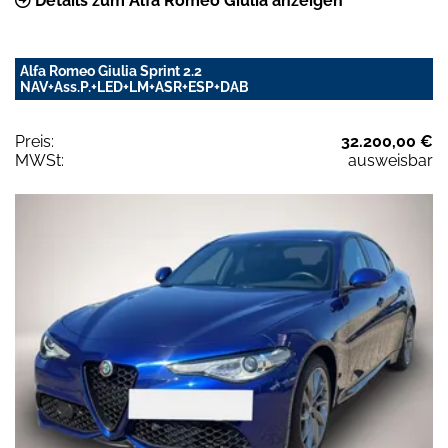
Details zum Alfa Romeo Giulia anzeigen
Alfa Romeo Giulia Sprint 2.2
NAV+Ass.P.+LED+LM+ASR+ESP+DAB
Preis:
32.200,00 €
MWSt:
ausweisbar