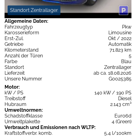
Standort Zentrallager
Allgemeine Daten:
Fahrzeugtyp
Pkw
Karosserieform
Limousine
Erst-Zul.
Okt / 2022
Getriebe
Automatik
Kilometerstand
71.823 km
Anzahl der Türen
5
Farbe
Blau
Standort
Zentrallager
Lieferzeit
ab ca. 18.08.2026
Unsere Nummer
G0025385
Motor:
kW / PS
140 kW / 190 PS
Treibstoff
Diesel
Hubraum
2.143 cm³
Umweltnormen:
Schadstoffklasse
Euro6d
Umweltplakette
4 (Green)
Verbrauch und Emissionen nach WLTP:
Kraftstoffverbr. komb.
5,4 l/100km