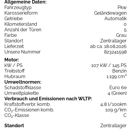
Allgemeine Daten:
Fahrzeugtyp
Pkw
Karosserieform
Geländewagen
Getriebe
Automatik
Kilometerstand
0
Anzahl der Türen
5
Farbe
Grau
Standort
Zentrallager
Lieferzeit
ab ca. 18.08.2026
Unsere Nummer
823241598
Motor:
kW / PS
107 kW / 145 PS
Treibstoff
Benzin
Hubraum
1.199 cm³
Umweltnormen:
Schadstoffklasse
Euro 6e
Umweltplakette
4 (Green)
Verbrauch und Emissionen nach WLTP:
Kraftstoffverbr. komb.
4,8 l/100km
CO
-Emissionen komb.
109 g/km
2
CO
-Klasse
C
2
Standort
Zentrallager