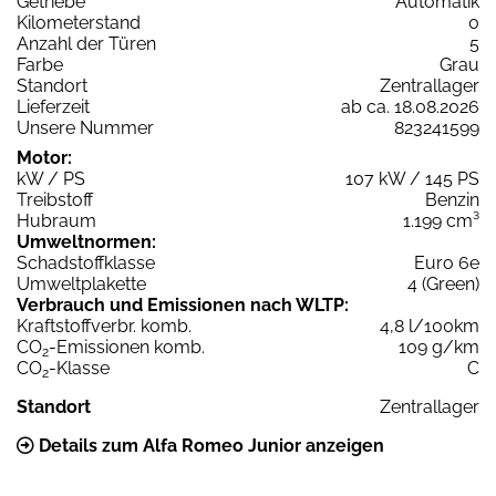
Getriebe
Automatik
Kilometerstand
0
Anzahl der Türen
5
Farbe
Grau
Standort
Zentrallager
Lieferzeit
ab ca. 18.08.2026
Unsere Nummer
823241599
Motor:
kW / PS
107 kW / 145 PS
Treibstoff
Benzin
Hubraum
1.199 cm³
Umweltnormen:
Schadstoffklasse
Euro 6e
Umweltplakette
4 (Green)
Verbrauch und Emissionen nach WLTP:
Kraftstoffverbr. komb.
4,8 l/100km
CO
-Emissionen komb.
109 g/km
2
CO
-Klasse
C
2
Standort
Zentrallager
Details zum Alfa Romeo Junior anzeigen