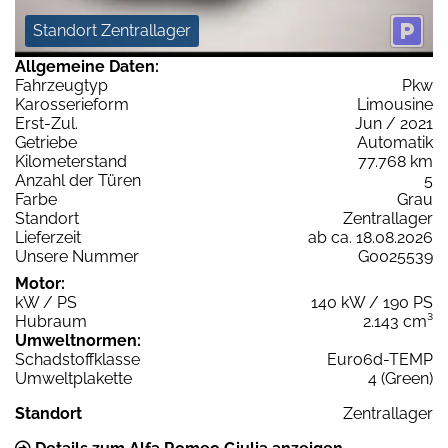
Standort Zentrallager
Allgemeine Daten:
Fahrzeugtyp
Pkw
Karosserieform
Limousine
Erst-Zul.
Jun / 2021
Getriebe
Automatik
Kilometerstand
77.768 km
Anzahl der Türen
5
Farbe
Grau
Standort
Zentrallager
Lieferzeit
ab ca. 18.08.2026
Unsere Nummer
G0025539
Motor:
kW / PS
140 kW / 190 PS
Hubraum
2.143 cm³
Umweltnormen:
Schadstoffklasse
Euro6d-TEMP
Umweltplakette
4 (Green)
Standort
Zentrallager