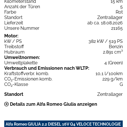
Kilometerstand
15 km
Anzahl der Türen
5
Farbe
Rot
Standort
Zentrallager
Lieferzeit
ab ca. 18.08.2026
Unsere Nummer
21165
Motor:
kW / PS
382 kW / 519 PS
Treibstoff
Benzin
Hubraum
2.891 cm³
Umweltnormen:
Umweltplakette
4 (Green)
Verbrauch und Emissionen nach WLTP:
Kraftstoffverbr. komb.
10,1 l/100km
CO
-Emissionen komb.
229 g/km
2
CO
-Klasse
G
2
Standort
Zentrallager
Details zum Alfa Romeo Giulia anzeigen
Alfa Romeo GIULIA 2.2 DIESEL 16V Q4 VELOCE TECHNOLOGIE