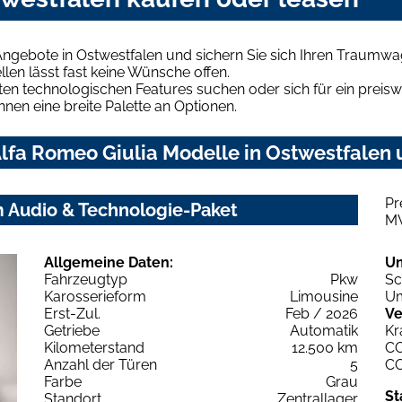
Angebote in Ostwestfalen und sichern Sie sich Ihren Traumwa
len lässt fast keine Wünsche offen.
en technologischen Features suchen oder sich für ein preiswe
hnen eine breite Palette an Optionen.
lfa Romeo Giulia Modelle in Ostwestfalen u
Pr
m Audio & Technologie-Paket
M
Allgemeine Daten:
U
Fahrzeugtyp
Pkw
Sc
Karosserieform
Limousine
Um
Erst-Zul.
Feb / 2026
Ve
Getriebe
Automatik
Kr
Kilometerstand
12.500 km
C
Anzahl der Türen
5
C
Farbe
Grau
St
Standort
Zentrallager