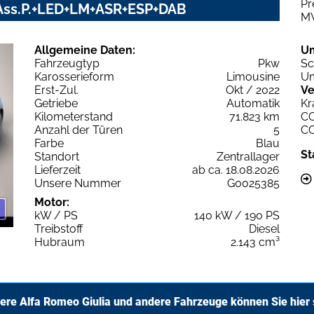
Pr
V+Ass.P.+LED+LM+ASR+ESP+DAB
M
Allgemeine Daten:
U
Fahrzeugtyp
Pkw
Sc
Karosserieform
Limousine
Um
Erst-Zul.
Okt / 2022
Ve
Getriebe
Automatik
Kr
Kilometerstand
71.823 km
C
Anzahl der Türen
5
C
Farbe
Blau
St
Standort
Zentrallager
Lieferzeit
ab ca. 18.08.2026
Unsere Nummer
G0025385
Motor:
kW / PS
140 kW / 190 PS
Treibstoff
Diesel
Hubraum
2.143 cm³
ere Alfa Romeo Giulia und andere Fahrzeuge können Sie hier