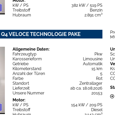
Motor:
kW / PS
382 kW / 519 PS
Treibstoff
Benzin
Hubraum
2.891 cm³
Pr
6V Q4 VELOCE TECHNOLOGIE PAKE
M
Allgemeine Daten:
U
Fahrzeugtyp
Pkw
Sc
Karosserieform
Limousine
Um
Getriebe
Automatik
Ve
Kilometerstand
15 km
Kr
Anzahl der Türen
5
C
Farbe
Rot
C
Standort
Zentrallager
St
Lieferzeit
ab ca. 18.08.2026
Unsere Nummer
20153
Motor:
kW / PS
154 kW / 209 PS
Treibstoff
Diesel
Hubraum
2.143 cm³