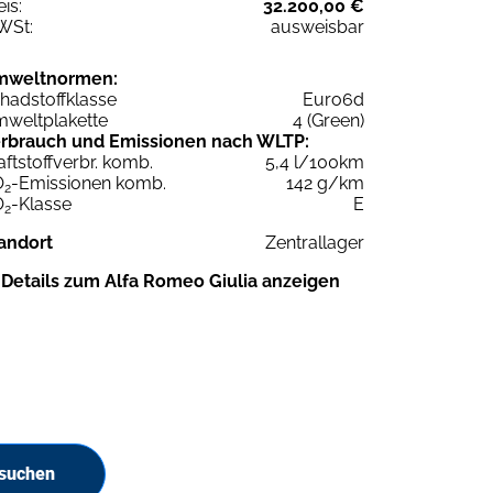
eis:
32.200,00 €
WSt:
ausweisbar
mweltnormen:
hadstoffklasse
Euro6d
weltplakette
4 (Green)
rbrauch und Emissionen nach WLTP:
aftstoffverbr. komb.
5,4 l/100km
O
-Emissionen komb.
142 g/km
2
O
-Klasse
E
2
andort
Zentrallager
Details zum Alfa Romeo Giulia anzeigen
 suchen