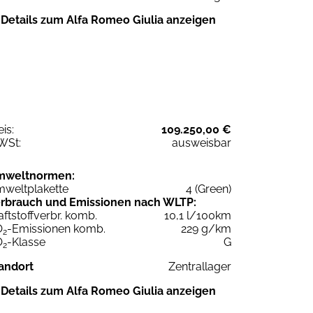
Details zum Alfa Romeo Giulia anzeigen
eis:
109.250,00 €
WSt:
ausweisbar
mweltnormen:
weltplakette
4 (Green)
rbrauch und Emissionen nach WLTP:
aftstoffverbr. komb.
10,1 l/100km
O
-Emissionen komb.
229 g/km
2
O
-Klasse
G
2
andort
Zentrallager
Details zum Alfa Romeo Giulia anzeigen