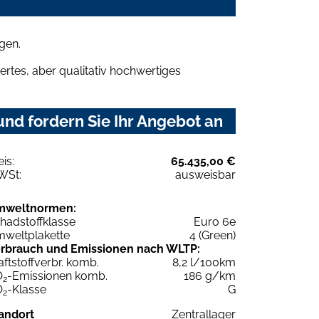
gen.
rtes, aber qualitativ hochwertiges
nd fordern Sie Ihr Angebot an
eis:
65.435,00 €
WSt:
ausweisbar
mweltnormen:
hadstoffklasse
Euro 6e
weltplakette
4 (Green)
rbrauch und Emissionen nach WLTP:
aftstoffverbr. komb.
8,2 l/100km
O
-Emissionen komb.
186 g/km
2
O
-Klasse
G
2
andort
Zentrallager