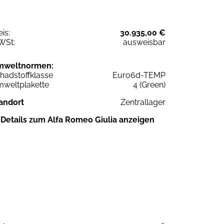
eis:
30.935,00 €
WSt:
ausweisbar
mweltnormen:
hadstoffklasse
Euro6d-TEMP
weltplakette
4 (Green)
andort
Zentrallager
Details zum Alfa Romeo Giulia anzeigen