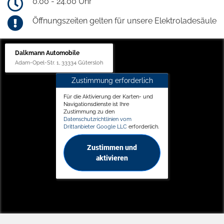
0.00 - 24.00 Uhr
Öffnungszeiten gelten für unsere Elektroladesäule
Dalkmann Automobile
Adam-Opel-Str. 1, 33334 Gütersloh
Zustimmung erforderlich
Für die Aktivierung der Karten- und
Navigationsdienste ist Ihre
Zustimmung zu den
Datenschutzrichtlinien vom
Drittanbieter Google LLC
erforderlich.
Zustimmen und
aktivieren