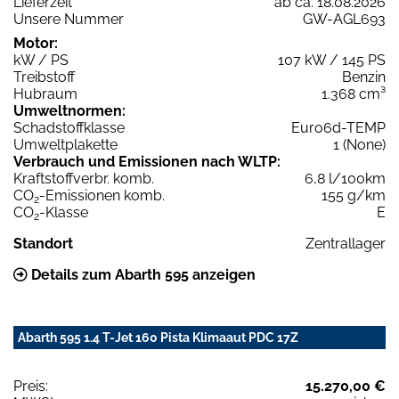
Lieferzeit
ab ca. 18.08.2026
Unsere Nummer
GW-AGL693
Motor:
kW / PS
107 kW / 145 PS
Treibstoff
Benzin
Hubraum
1.368 cm³
Umweltnormen:
Schadstoffklasse
Euro6d-TEMP
Umweltplakette
1 (None)
Verbrauch und Emissionen nach WLTP:
Kraftstoffverbr. komb.
6,8 l/100km
CO
-Emissionen komb.
155 g/km
2
CO
-Klasse
E
2
Standort
Zentrallager
Details zum Abarth 595 anzeigen
Abarth 595 1.4 T-Jet 160 Pista Klimaaut PDC 17Z
Preis:
15.270,00 €