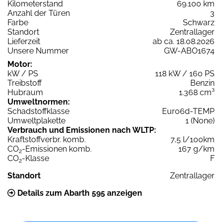
Kilometerstand
69.100 km
Anzahl der Türen
3
Farbe
Schwarz
Standort
Zentrallager
Lieferzeit
ab ca. 18.08.2026
Unsere Nummer
GW-ABO1674
Motor:
kW / PS
118 kW / 160 PS
Treibstoff
Benzin
Hubraum
1.368 cm³
Umweltnormen:
Schadstoffklasse
Euro6d-TEMP
Umweltplakette
1 (None)
Verbrauch und Emissionen nach WLTP:
Kraftstoffverbr. komb.
7,5 l/100km
CO
-Emissionen komb.
167 g/km
2
CO
-Klasse
F
2
Standort
Zentrallager
Details zum Abarth 595 anzeigen