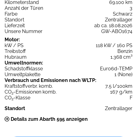
Kilometerstand
69.100 km
Anzahl der Türen
3
Farbe
Schwarz
Standort
Zentrallager
Lieferzeit
ab ca. 18.08.2026
Unsere Nummer
GW-ABO1674
Motor:
kW / PS
118 kW / 160 PS
Treibstoff
Benzin
Hubraum
1.368 cm³
Umweltnormen:
Schadstoffklasse
Euro6d-TEMP
Umweltplakette
1 (None)
Verbrauch und Emissionen nach WLTP:
Kraftstoffverbr. komb.
7,5 l/100km
CO
-Emissionen komb.
167 g/km
2
CO
-Klasse
F
2
Standort
Zentrallager
Details zum Abarth 595 anzeigen