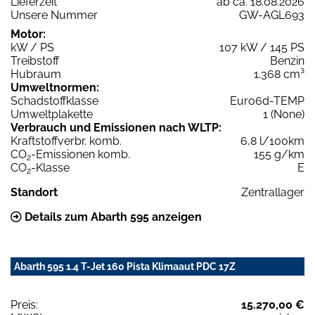
Lieferzeit
ab ca. 18.08.2026
Unsere Nummer
GW-AGL693
Motor:
kW / PS
107 kW / 145 PS
Treibstoff
Benzin
Hubraum
1.368 cm³
Umweltnormen:
Schadstoffklasse
Euro6d-TEMP
Umweltplakette
1 (None)
Verbrauch und Emissionen nach WLTP:
Kraftstoffverbr. komb.
6,8 l/100km
CO
-Emissionen komb.
155 g/km
2
CO
-Klasse
E
2
Standort
Zentrallager
Details zum Abarth 595 anzeigen
Abarth 595 1.4 T-Jet 160 Pista Klimaaut PDC 17Z
Preis:
15.270,00 €