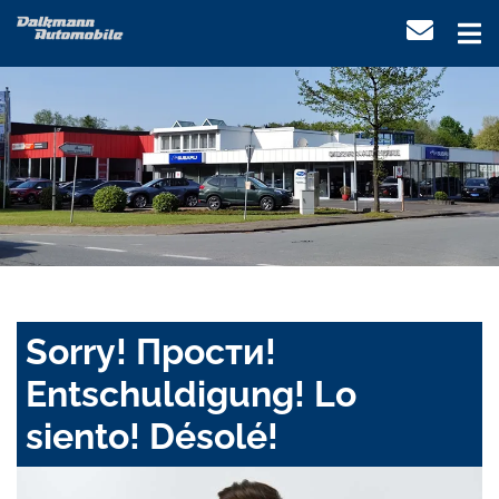
Sorry! Прости!
Entschuldigung! Lo
siento! Désolé!