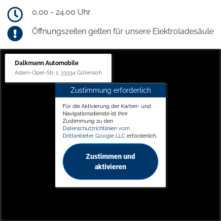
0.00 - 24.00 Uhr
Öffnungszeiten gelten für unsere Elektroladesäule
Dalkmann Automobile
Adam-Opel-Str. 1, 33334 Gütersloh
Zustimmung erforderlich
Für die Aktivierung der Karten- und
Navigationsdienste ist Ihre
Zustimmung zu den
Datenschutzrichtlinien vom
Drittanbieter Google LLC
erforderlich.
Zustimmen und
aktivieren