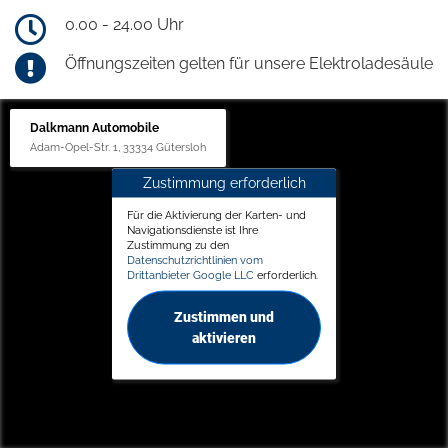
0.00 - 24.00 Uhr
Öffnungszeiten gelten für unsere Elektroladesäule
Dalkmann Automobile
Adam-Opel-Str. 1, 33334 Gütersloh
Zustimmung erforderlich
Für die Aktivierung der Karten- und
Navigationsdienste ist Ihre
Zustimmung zu den
Datenschutzrichtlinien vom
Drittanbieter Google LLC
erforderlich.
Zustimmen und
aktivieren