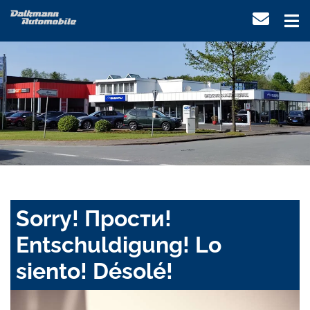
Sorry! Прости!
Entschuldigung! Lo
siento! Désolé!