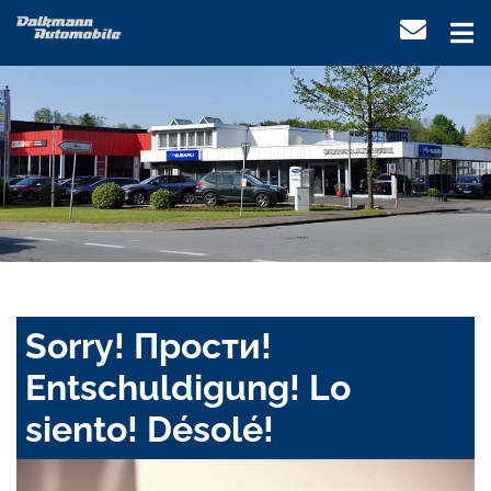
Sorry! Прости!
Entschuldigung! Lo
siento! Désolé!