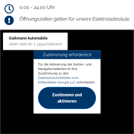
0.00 - 24.00 Uhr
Öffnungszeiten gelten für unsere Elektroladesäule
Dalkmann Automobile
Adam-Opel-Str. 1, 33334 Gütersloh
Zustimmung erforderlich
Für die Aktivierung der Karten- und
Navigationsdienste ist Ihre
Zustimmung zu den
Datenschutzrichtlinien vom
Drittanbieter Google LLC
erforderlich.
Zustimmen und
aktivieren