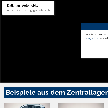
Dalkmann Automobile
Adam-Opel-Str. 1, 33334 Gütersloh
Für die Aktivierun
Google LLC
erforde
Beispiele aus dem Zentrallager