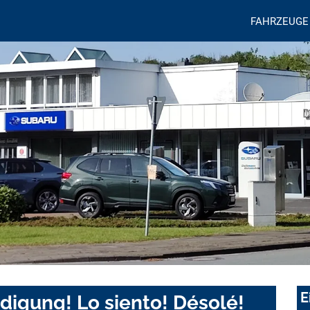
FAHRZEUGE
E
digung! Lo siento! Désolé!