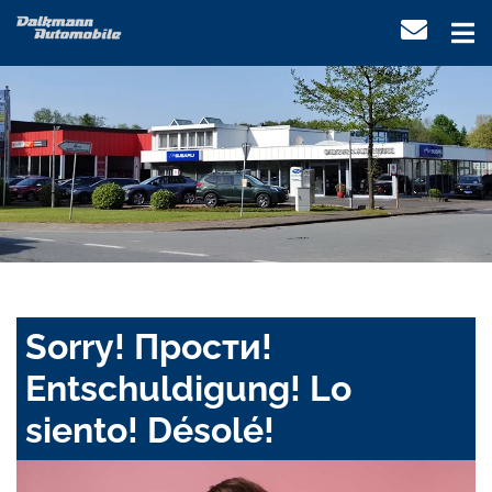
Sorry! Прости!
Entschuldigung! Lo
siento! Désolé!