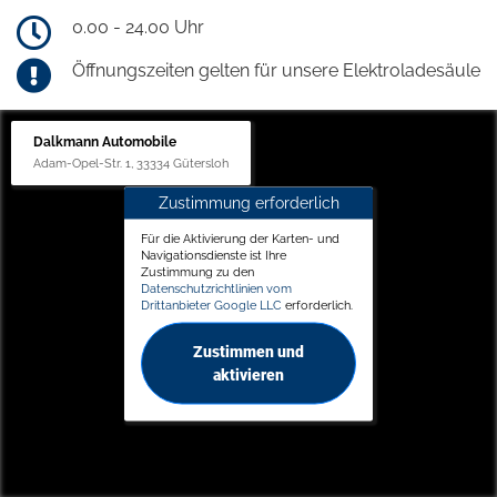
0.00 - 24.00 Uhr
Öffnungszeiten gelten für unsere Elektroladesäule
Dalkmann Automobile
Adam-Opel-Str. 1, 33334 Gütersloh
Zustimmung erforderlich
Für die Aktivierung der Karten- und
Navigationsdienste ist Ihre
Zustimmung zu den
Datenschutzrichtlinien vom
Drittanbieter Google LLC
erforderlich.
Zustimmen und
aktivieren