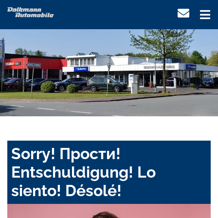
Sorry! Прости!
Entschuldigung! Lo
siento! Désolé!