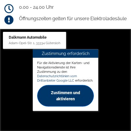
0.00 - 24.00 Uhr
Öffnungszeiten gelten für unsere Elektroladesäule
Dalkmann Automobile
Adam-Opel-Str. 1, 33334 Gütersloh
Zustimmung erforderlich
Für die Aktivierung der Karten- und
Navigationsdienste ist Ihre
Zustimmung zu den
Datenschutzrichtlinien vom
Drittanbieter Google LLC
erforderlich.
Zustimmen und
aktivieren