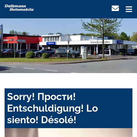
Sorry! Прости!
Entschuldigung! Lo
siento! Désolé!