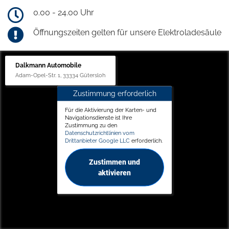
0.00 - 24.00 Uhr
Öffnungszeiten gelten für unsere Elektroladesäule
Dalkmann Automobile
Adam-Opel-Str. 1, 33334 Gütersloh
Zustimmung erforderlich
Für die Aktivierung der Karten- und
Navigationsdienste ist Ihre
Zustimmung zu den
Datenschutzrichtlinien vom
Drittanbieter Google LLC
erforderlich.
Zustimmen und
aktivieren