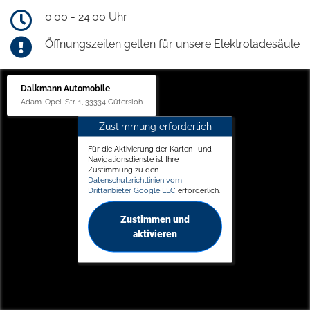
0.00 - 24.00 Uhr
Öffnungszeiten gelten für unsere Elektroladesäule
Dalkmann Automobile
Adam-Opel-Str. 1, 33334 Gütersloh
Zustimmung erforderlich
Für die Aktivierung der Karten- und
Navigationsdienste ist Ihre
Zustimmung zu den
Datenschutzrichtlinien vom
Drittanbieter Google LLC
erforderlich.
Zustimmen und
aktivieren