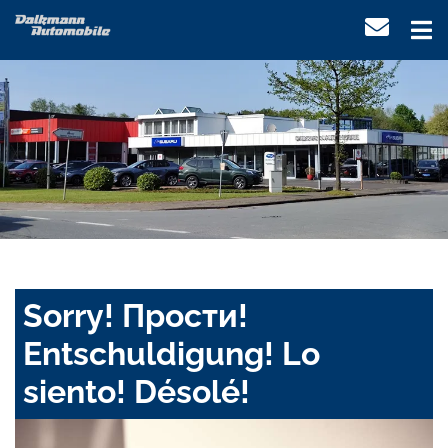
Sorry! Прости!
Entschuldigung! Lo
siento! Désolé!