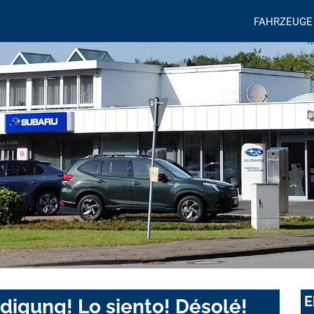
FAHRZEUGE
E
digung! Lo siento! Désolé!