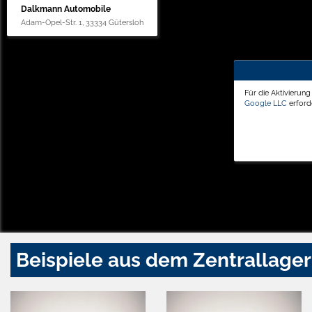
Dalkmann Automobile
Adam-Opel-Str. 1, 33334 Gütersloh
Für die Aktivierun
Google LLC
erforde
Beispiele aus dem Zentrallager