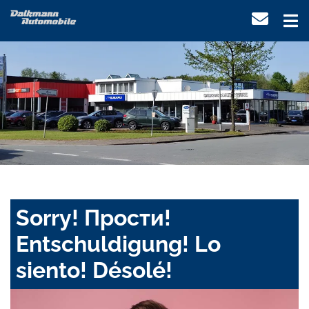
Sorry! Прости!
Entschuldigung! Lo
siento! Désolé!