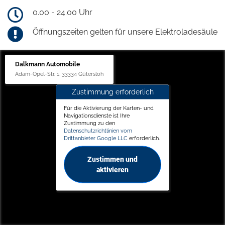
0.00 - 24.00 Uhr
Öffnungszeiten gelten für unsere Elektroladesäule
Dalkmann Automobile
Adam-Opel-Str. 1, 33334 Gütersloh
Zustimmung erforderlich
Für die Aktivierung der Karten- und
Navigationsdienste ist Ihre
Zustimmung zu den
Datenschutzrichtlinien vom
Drittanbieter Google LLC
erforderlich.
Zustimmen und
aktivieren