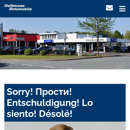
Sorry! Прости!
Entschuldigung! Lo
siento! Désolé!