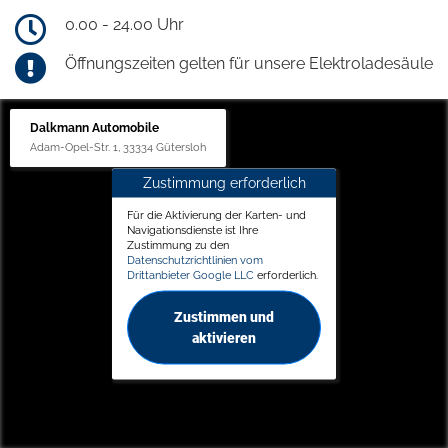
0.00 - 24.00 Uhr
Öffnungszeiten gelten für unsere Elektroladesäule
Dalkmann Automobile
Adam-Opel-Str. 1, 33334 Gütersloh
Zustimmung erforderlich
Für die Aktivierung der Karten- und
Navigationsdienste ist Ihre
Zustimmung zu den
Datenschutzrichtlinien vom
Drittanbieter Google LLC
erforderlich.
Zustimmen und
aktivieren