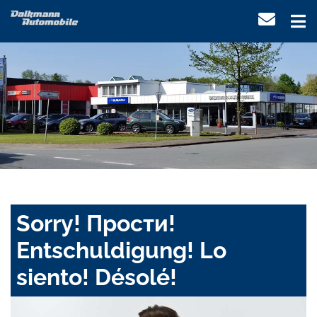
Sorry! Прости!
Entschuldigung! Lo
siento! Désolé!