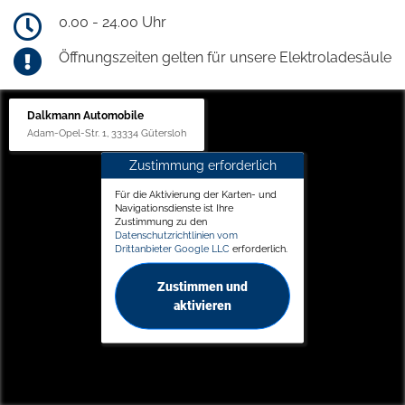
0.00 - 24.00 Uhr
Öffnungszeiten gelten für unsere Elektroladesäule
Dalkmann Automobile
Adam-Opel-Str. 1, 33334 Gütersloh
Zustimmung erforderlich
Für die Aktivierung der Karten- und
Navigationsdienste ist Ihre
Zustimmung zu den
Datenschutzrichtlinien vom
Drittanbieter Google LLC
erforderlich.
Zustimmen und
aktivieren