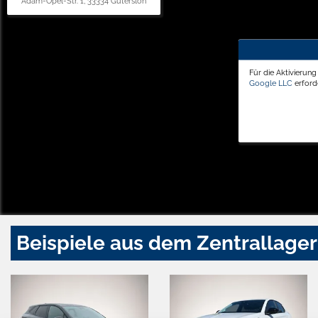
Adam-Opel-Str. 1, 33334 Gütersloh
Für die Aktivierun
Google LLC
erforde
Beispiele aus dem Zentrallager