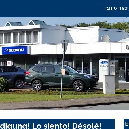
FAHRZEUGE
E
digung! Lo siento! Désolé!