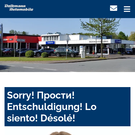
Sorry! Прости!
Entschuldigung! Lo
siento! Désolé!