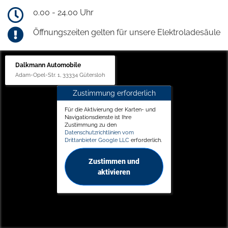
0.00 - 24.00 Uhr
Öffnungszeiten gelten für unsere Elektroladesäule
Dalkmann Automobile
Adam-Opel-Str. 1, 33334 Gütersloh
Zustimmung erforderlich
Für die Aktivierung der Karten- und
Navigationsdienste ist Ihre
Zustimmung zu den
Datenschutzrichtlinien vom
Drittanbieter Google LLC
erforderlich.
Zustimmen und
aktivieren