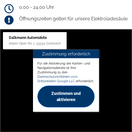
0.00 - 24.00 Uhr
Öffnungszeiten gelten für unsere Elektroladesäule
Dalkmann Automobile
Adam-Opel-Str. 1, 33334 Gütersloh
Zustimmung erforderlich
Für die Aktivierung der Karten- und
Navigationsdienste ist Ihre
Zustimmung zu den
Datenschutzrichtlinien vom
Drittanbieter Google LLC
erforderlich.
Zustimmen und
aktivieren