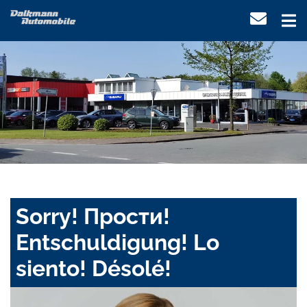
Sorry! Прости!
Entschuldigung! Lo
siento! Désolé!