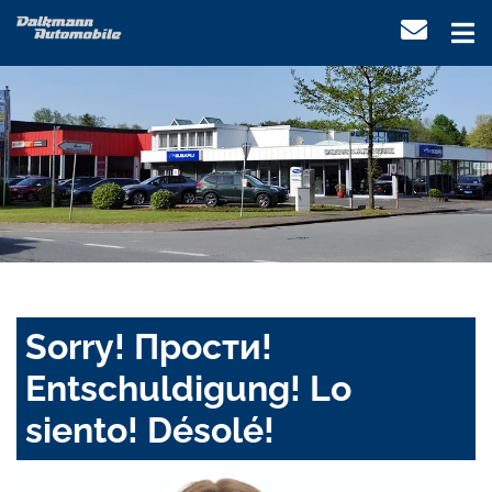
Sorry! Прости!
Entschuldigung! Lo
siento! Désolé!