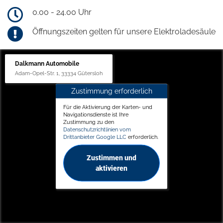
0.00 - 24.00 Uhr
Öffnungszeiten gelten für unsere Elektroladesäule
Dalkmann Automobile
Adam-Opel-Str. 1, 33334 Gütersloh
Zustimmung erforderlich
Für die Aktivierung der Karten- und
Navigationsdienste ist Ihre
Zustimmung zu den
Datenschutzrichtlinien vom
Drittanbieter Google LLC
erforderlich.
Zustimmen und
aktivieren