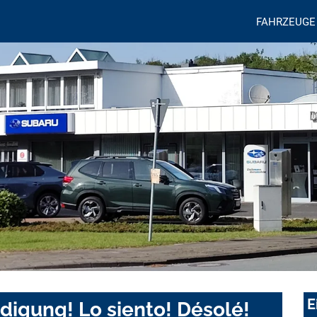
FAHRZEUGE
E
digung! Lo siento! Désolé!