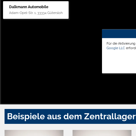
Dalkmann Automobile
Adam-Opel-Str. 1, 33334 Gütersloh
Für die Aktivierun
Google LLC
erforde
Beispiele aus dem Zentrallager