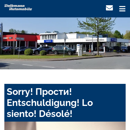
Sorry! Прости!
Entschuldigung! Lo
siento! Désolé!