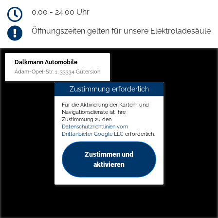
0.00 - 24.00 Uhr
Öffnungszeiten gelten für unsere Elektroladesäule
Dalkmann Automobile
Adam-Opel-Str. 1, 33334 Gütersloh
Zustimmung erforderlich
Für die Aktivierung der Karten- und
Navigationsdienste ist Ihre
Zustimmung zu den
Datenschutzrichtlinien vom
Drittanbieter Google LLC
erforderlich.
Zustimmen und
aktivieren