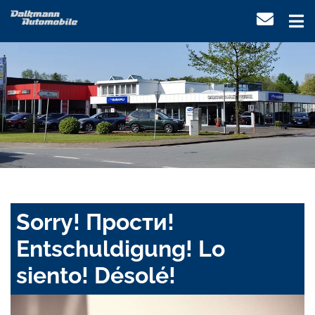
Sorry! Прости!
Entschuldigung! Lo
siento! Désolé!