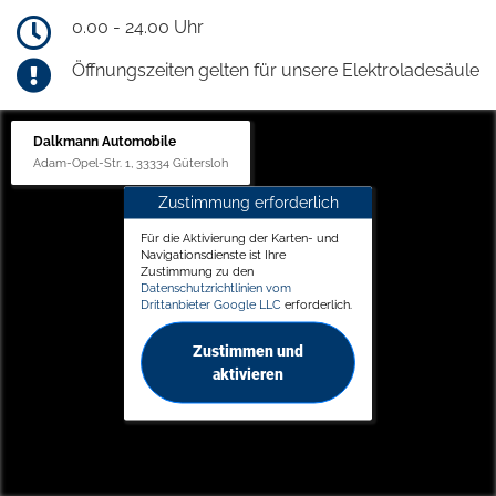
0.00 - 24.00 Uhr
Öffnungszeiten gelten für unsere Elektroladesäule
Dalkmann Automobile
Adam-Opel-Str. 1, 33334 Gütersloh
Zustimmung erforderlich
Für die Aktivierung der Karten- und
Navigationsdienste ist Ihre
Zustimmung zu den
Datenschutzrichtlinien vom
Drittanbieter Google LLC
erforderlich.
Zustimmen und
aktivieren