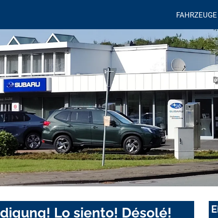
FAHRZEUGE
E
digung! Lo siento! Désolé!