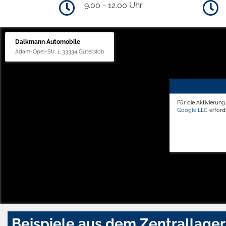
9.00 - 12.00 Uhr
Dalkmann Automobile
Adam-Opel-Str. 1, 33334 Gütersloh
Für die Aktivierun
Google LLC
erforde
Beispiele aus dem Zentrallager