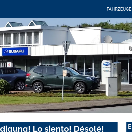
FAHRZEUGE
E
digung! Lo siento! Désolé!