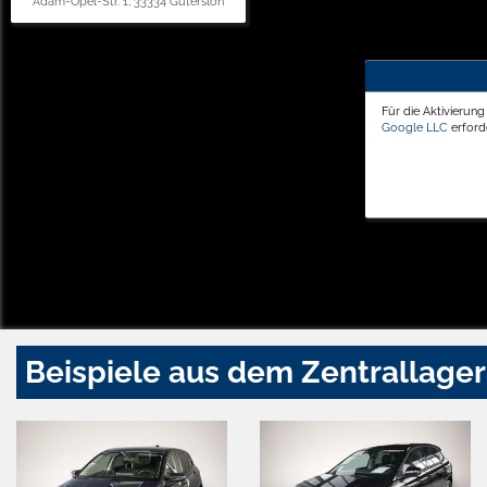
Adam-Opel-Str. 1, 33334 Gütersloh
Für die Aktivierun
Google LLC
erforde
Beispiele aus dem Zentrallager