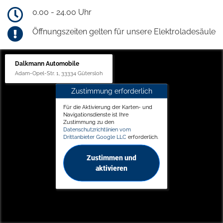
0.00 - 24.00 Uhr
Öffnungszeiten gelten für unsere Elektroladesäule
Dalkmann Automobile
Adam-Opel-Str. 1, 33334 Gütersloh
Zustimmung erforderlich
Für die Aktivierung der Karten- und
Navigationsdienste ist Ihre
Zustimmung zu den
Datenschutzrichtlinien vom
Drittanbieter Google LLC
erforderlich.
Zustimmen und
aktivieren