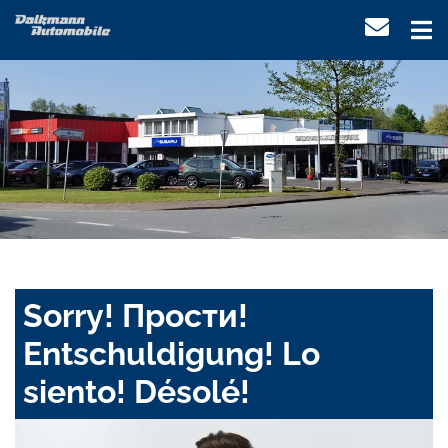
Sorry! Прости!
Entschuldigung! Lo
siento! Désolé!