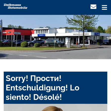
Sorry! Прости!
Entschuldigung! Lo
siento! Désolé!