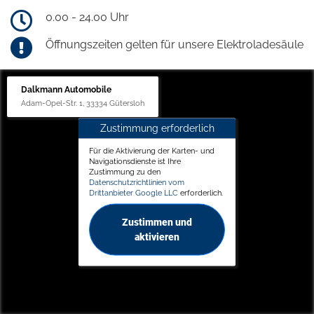
0.00 - 24.00 Uhr
Öffnungszeiten gelten für unsere Elektroladesäule
Dalkmann Automobile
Adam-Opel-Str. 1, 33334 Gütersloh
Zustimmung erforderlich
Für die Aktivierung der Karten- und
Navigationsdienste ist Ihre
Zustimmung zu den
Datenschutzrichtlinien vom
Drittanbieter Google LLC
erforderlich.
Zustimmen und
aktivieren