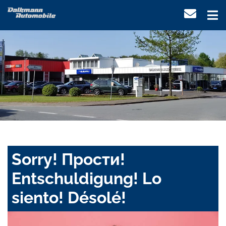
Sorry! Прости!
Entschuldigung! Lo
siento! Désolé!