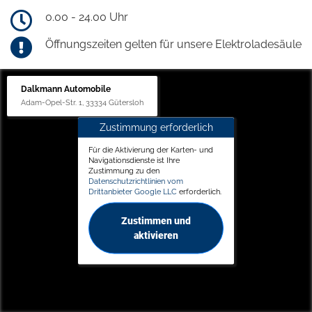
0.00 - 24.00 Uhr
Öffnungszeiten gelten für unsere Elektroladesäule
Dalkmann Automobile
Adam-Opel-Str. 1, 33334 Gütersloh
Zustimmung erforderlich
Für die Aktivierung der Karten- und
Navigationsdienste ist Ihre
Zustimmung zu den
Datenschutzrichtlinien vom
Drittanbieter Google LLC
erforderlich.
Zustimmen und
aktivieren