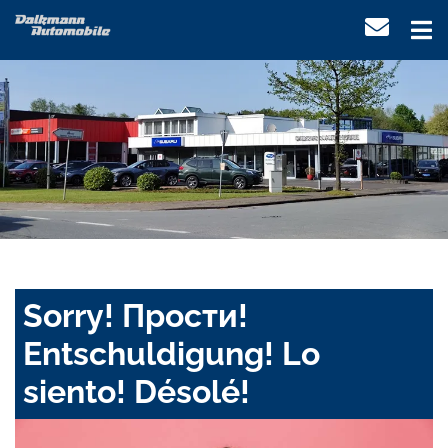
Sorry! Прости!
Entschuldigung! Lo
siento! Désolé!