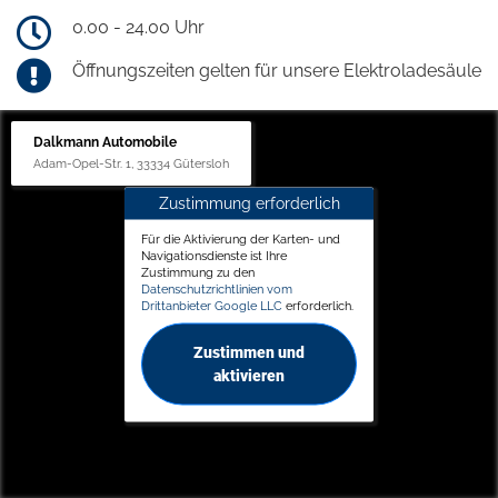
0.00 - 24.00 Uhr
Öffnungszeiten gelten für unsere Elektroladesäule
Dalkmann Automobile
Adam-Opel-Str. 1, 33334 Gütersloh
Zustimmung erforderlich
Für die Aktivierung der Karten- und
Navigationsdienste ist Ihre
Zustimmung zu den
Datenschutzrichtlinien vom
Drittanbieter Google LLC
erforderlich.
Zustimmen und
aktivieren