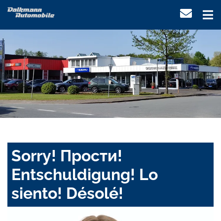
Sorry! Прости!
Entschuldigung! Lo
siento! Désolé!