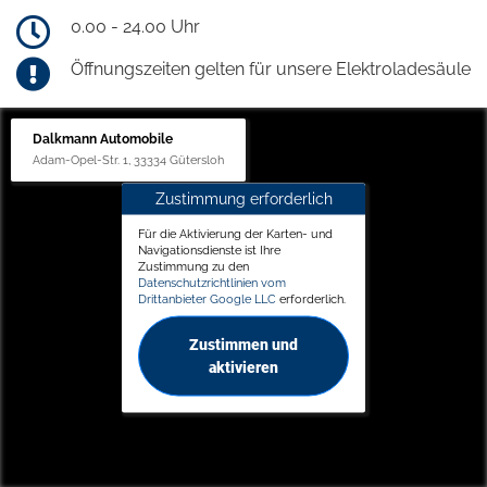
0.00 - 24.00 Uhr
Öffnungszeiten gelten für unsere Elektroladesäule
Dalkmann Automobile
Adam-Opel-Str. 1, 33334 Gütersloh
Zustimmung erforderlich
Für die Aktivierung der Karten- und
Navigationsdienste ist Ihre
Zustimmung zu den
Datenschutzrichtlinien vom
Drittanbieter Google LLC
erforderlich.
Zustimmen und
aktivieren