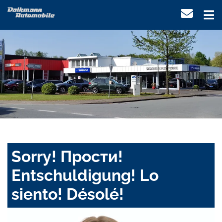
Sorry! Прости!
Entschuldigung! Lo
siento! Désolé!