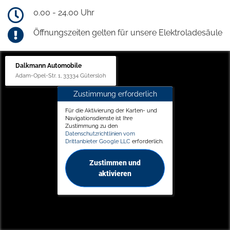
0.00 - 24.00 Uhr
Öffnungszeiten gelten für unsere Elektroladesäule
Dalkmann Automobile
Adam-Opel-Str. 1, 33334 Gütersloh
Zustimmung erforderlich
Für die Aktivierung der Karten- und
Navigationsdienste ist Ihre
Zustimmung zu den
Datenschutzrichtlinien vom
Drittanbieter Google LLC
erforderlich.
Zustimmen und
aktivieren