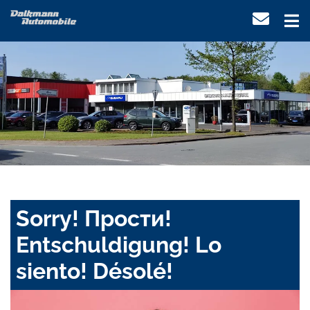
Sorry! Прости!
Entschuldigung! Lo
siento! Désolé!