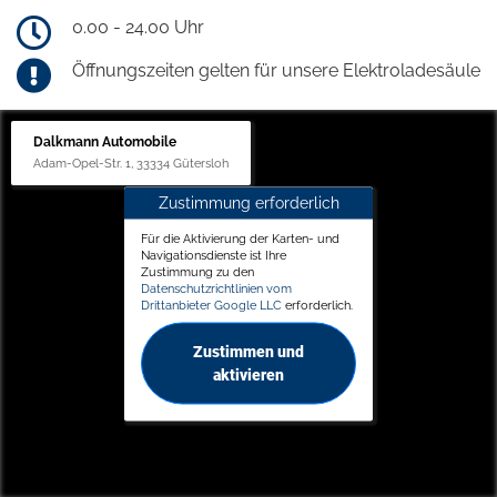
0.00 - 24.00 Uhr
Öffnungszeiten gelten für unsere Elektroladesäule
Dalkmann Automobile
Adam-Opel-Str. 1, 33334 Gütersloh
Zustimmung erforderlich
Für die Aktivierung der Karten- und
Navigationsdienste ist Ihre
Zustimmung zu den
Datenschutzrichtlinien vom
Drittanbieter Google LLC
erforderlich.
Zustimmen und
aktivieren