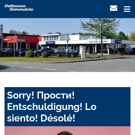
Sorry! Прости!
Entschuldigung! Lo
siento! Désolé!