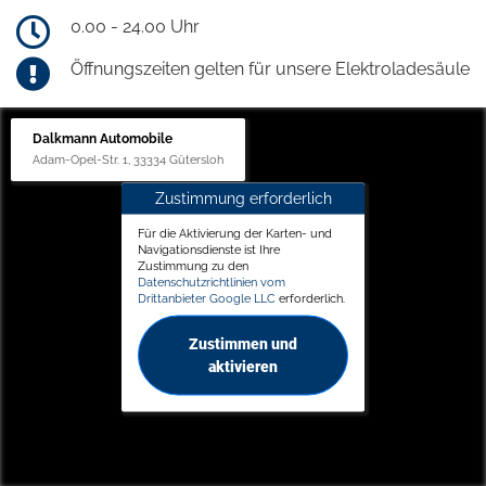
0.00 - 24.00 Uhr
Öffnungszeiten gelten für unsere Elektroladesäule
Dalkmann Automobile
Adam-Opel-Str. 1, 33334 Gütersloh
Zustimmung erforderlich
Für die Aktivierung der Karten- und
Navigationsdienste ist Ihre
Zustimmung zu den
Datenschutzrichtlinien vom
Drittanbieter Google LLC
erforderlich.
Zustimmen und
aktivieren