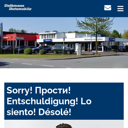
Sorry! Прости!
Entschuldigung! Lo
siento! Désolé!